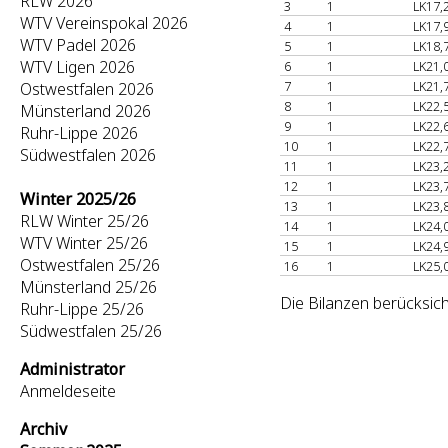
RLW 2026
3
1
LK17,
WTV Vereinspokal 2026
4
1
LK17,
WTV Padel 2026
5
1
LK18,
WTV Ligen 2026
6
1
LK21,
7
1
LK21,
Ostwestfalen 2026
8
1
LK22,
Münsterland 2026
9
1
LK22,
Ruhr-Lippe 2026
10
1
LK22,
Südwestfalen 2026
11
1
LK23,
12
1
LK23,
Winter 2025/26
13
1
LK23,
RLW Winter 25/26
14
1
LK24,
WTV Winter 25/26
15
1
LK24,
Ostwestfalen 25/26
16
1
LK25,
Münsterland 25/26
Die Bilanzen berücksich
Ruhr-Lippe 25/26
Südwestfalen 25/26
Administrator
Anmeldeseite
Archiv