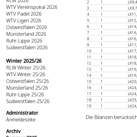
RLW 2026
2
1
LK9,4
WTV Vereinspokal 2026
3
1
LK9,7
WTV Padel 2026
4
1
LK11
WTV Ligen 2026
5
1
LK12
6
1
LK14
Ostwestfalen 2026
7
1
LK16
Münsterland 2026
8
1
LK16
Ruhr-Lippe 2026
9
1
LK17
Südwestfalen 2026
10
1
LK17
11
1
LK18
Winter 2025/26
12
1
LK18
RLW Winter 25/26
13
1
LK19
WTV Winter 25/26
14
1
LK19
Ostwestfalen 25/26
15
1
LK20
Münsterland 25/26
16
1
LK24
17
1
LK24
Ruhr-Lippe 25/26
18
1
LK25
Südwestfalen 25/26
19
1
LK24
Administrator
Die Bilanzen berücksich
Anmeldeseite
Archiv