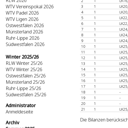
RLW 2026
2
1
LK16
WTV Vereinspokal 2026
3
1
LK20
4
1
LK20
WTV Padel 2026
5
1
LK22
WTV Ligen 2026
6
1
LK22
Ostwestfalen 2026
7
1
LK24
Münsterland 2026
8
1
LK24
Ruhr-Lippe 2026
9
1
LK24
Südwestfalen 2026
10
1
LK25
11
1
LK25
Winter 2025/26
12
1
LK25
RLW Winter 25/26
13
1
LK25
WTV Winter 25/26
14
1
LK25
15
1
LK25
Ostwestfalen 25/26
16
1
LK25
Münsterland 25/26
17
1
LK25
Ruhr-Lippe 25/26
18
1
-
Südwestfalen 25/26
19
1
-
20
1
-
Administrator
21
1
LK25
Anmeldeseite
Die Bilanzen berücksich
Archiv