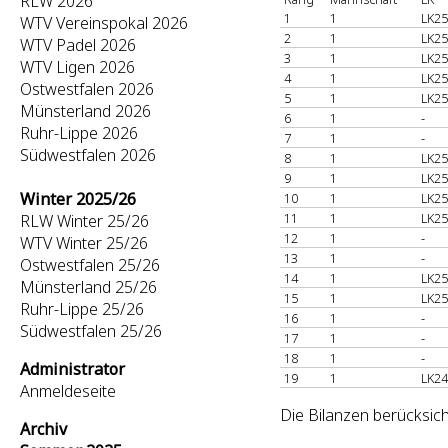
RLW 2026
1
1
LK25
WTV Vereinspokal 2026
2
1
LK25
WTV Padel 2026
3
1
LK25
WTV Ligen 2026
4
1
LK25
Ostwestfalen 2026
5
1
LK25
Münsterland 2026
6
1
-
Ruhr-Lippe 2026
7
1
-
Südwestfalen 2026
8
1
LK25
9
1
LK25
Winter 2025/26
10
1
LK25
11
1
LK25
RLW Winter 25/26
12
1
-
WTV Winter 25/26
13
1
-
Ostwestfalen 25/26
14
1
LK25
Münsterland 25/26
15
1
LK25
Ruhr-Lippe 25/26
16
1
-
Südwestfalen 25/26
17
1
-
18
1
-
Administrator
19
1
LK24
Anmeldeseite
Die Bilanzen berücksic
Archiv