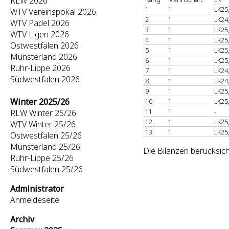
RLW 2026
1
1
LK25
WTV Vereinspokal 2026
2
1
LK24
WTV Padel 2026
3
1
LK25
WTV Ligen 2026
4
1
LK25
Ostwestfalen 2026
5
1
LK25
Münsterland 2026
6
1
LK25
Ruhr-Lippe 2026
7
1
LK24
Südwestfalen 2026
8
1
LK24
9
1
LK25
Winter 2025/26
10
1
LK25
11
1
-
RLW Winter 25/26
12
1
LK25
WTV Winter 25/26
13
1
LK25
Ostwestfalen 25/26
Münsterland 25/26
Die Bilanzen berücksic
Ruhr-Lippe 25/26
Südwestfalen 25/26
Administrator
Anmeldeseite
Archiv