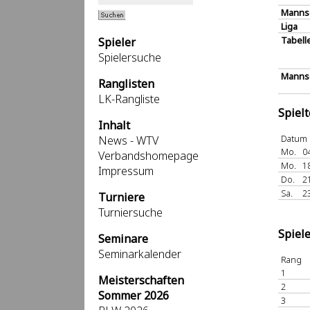
Manns
Liga
Tabell
Spieler
Spielersuche
Mannsc
Ranglisten
LK-Rangliste
Spiel
Inhalt
Datum
News - WTV
Mo.
0
Verbandshomepage
Mo.
1
Impressum
Do.
2
Sa.
2
Turniere
Turniersuche
Spiel
Seminare
Seminarkalender
Rang
1
Meisterschaften
2
Sommer 2026
3