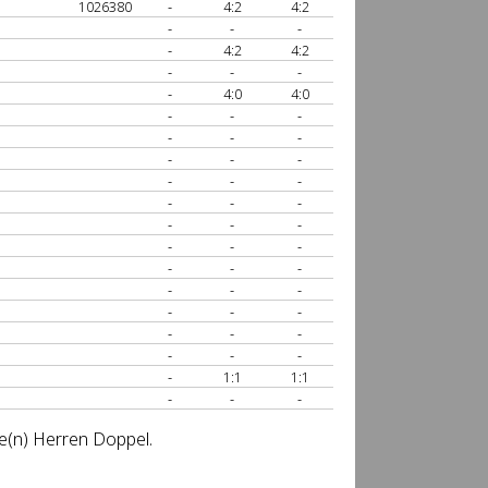
1026380
-
4:2
4:2
-
-
-
-
4:2
4:2
-
-
-
-
4:0
4:0
-
-
-
-
-
-
-
-
-
-
-
-
-
-
-
-
-
-
-
-
-
-
-
-
-
-
-
-
-
-
-
-
-
-
-
-
-
1:1
1:1
-
-
-
se(n) Herren Doppel.