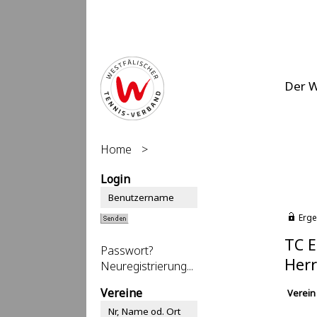
Der 
Home
>
Login
Erge
TC E
Passwort?
Herr
Neuregistrierung...
Vereine
Verein