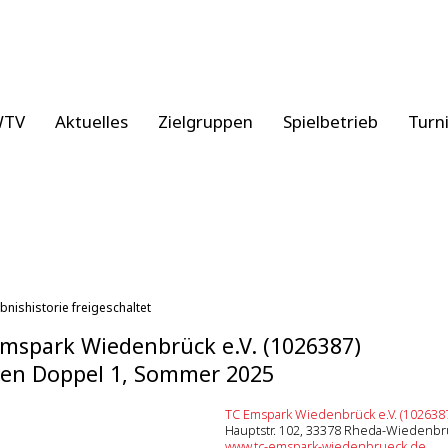
WTV
Aktuelles
Zielgruppen
Spielbetrieb
Turn
bnishistorie freigeschaltet
mspark Wiedenbrück e.V. (1026387)
en Doppel 1, Sommer 2025
TC Emspark Wiedenbrück e.V. (102638
Hauptstr. 102, 33378 Rheda-Wiedenbr
www.tc-emspark-wiedenbrueck.de