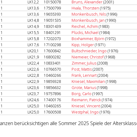
1
LK12,2
10150078
Bruns, Alexander
(2001)
1
LK13,6
17500799
Hvala, Thorsten
(1975)
1
LK13,6
19655393
Monkenbusch, Nils
(1996)
1
LK14,8
19051535
Monkenbusch, Jan
(1990)
1
LK14,9
18301439
Reichel, Achim
(1983)
1
LK15,5
18401291
Plücks, Michael
(1984)
1
LK15,8
17202073
Boxhammer, Björn
(1972)
1
LK17,6
17100298
Kipp, Holger
(1971)
1
LK20,1
17600842
Bultschnieder, Ingo
(1976)
1
LK21,9
16800282
Niemeier, Christof
(1968)
1
LK22,4
10833401
Zimmer, Julius
(2008)
1
LK22,6
10766570
Post, Mattis
(2007)
1
LK22,8
10460266
Frank, Lennart
(2004)
1
LK22,9
19859328
Kniesel, Maximilian
(1998)
1
LK23,6
19856632
Grote, Marius
(1998)
1
LK23,7
19757896
Borg, Carlo
(1997)
1
LK24,6
17400176
Reimann, Patrick
(1974)
1
LK25,0
10460265
Kniesel, Vincent
(2004)
1
LK25,0
17600508
Westphal, Ingo
(1976)
lanzen berücksichtigen alle Sommer 2025 Spiele der Altersklas