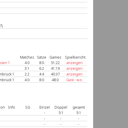
7)
Matches
Sätze
Games
Spielbericht
usen 1
4:0
8:0
51:22
anzeigen
3:1
6:2
41:19
anzeigen
nbrück 1
2:2
4:4
40:37
anzeigen
nbrück 1
4:0
8:0
48:0
Gast - w.o.
ion
Info
SG
Einzel
Doppel
gesamt
-
5:1
5:1
-
-
-
-
-
-