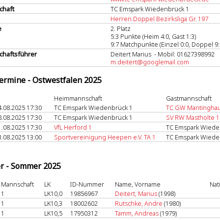
chaft
TC Emspark Wiedenbrück 1
Herren Doppel Bezirksliga Gr. 197
e
2. Platz
5:3 Punkte (Heim 4:0, Gast 1:3)
9:7 Matchpunkte (Einzel 0:0, Doppel 9:
haftsführer
Deitert Marius - Mobil: 01627398992
m.deitert@googlemail.com
termine - Ostwestfalen 2025
Heimmannschaft
Gastmannschaft
4.08.2025 17:30
TC Emspark Wiedenbrück 1
TC GW Mantingha
8.08.2025 17:30
TC Emspark Wiedenbrück 1
SV RW Mastholte 1
1.08.2025 17:30
VfL Herford 1
TC Emspark Wiede
3.08.2025 13:00
Sportvereinigung Heepen e.V. TA 1
TC Emspark Wiede
er - Sommer 2025
Mannschaft
LK
ID-Nummer
Name, Vorname
Nat
1
LK10,0
19856967
Deitert, Marius
(1998)
1
LK10,3
18002602
Rutschke, Andre
(1980)
1
LK10,5
17950312
Tamm, Andreas
(1979)