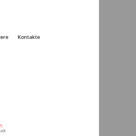
iere
Kontakte
7)
ück