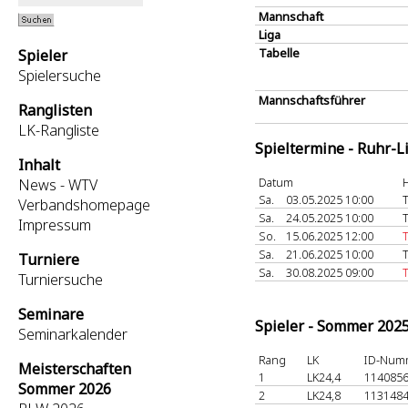
Mannschaft
Liga
Tabelle
Spieler
Spielersuche
Mannschaftsführer
Ranglisten
LK-Rangliste
Spieltermine - Ruhr-L
Inhalt
Datum
News - WTV
Sa.
03.05.2025 10:00
Verbandshomepage
Sa.
24.05.2025 10:00
Impressum
So.
15.06.2025 12:00
Sa.
21.06.2025 10:00
Turniere
Sa.
30.08.2025 09:00
T
Turniersuche
Seminare
Spieler - Sommer 202
Seminarkalender
Rang
LK
ID-Num
Meisterschaften
1
LK24,4
114085
Sommer 2026
2
LK24,8
113148