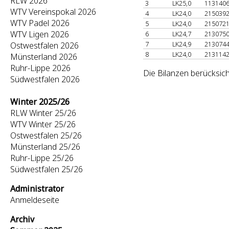
RLW 2026
3
LK25,0
113140
WTV Vereinspokal 2026
4
LK24,0
215039
WTV Padel 2026
5
LK24,0
215072
WTV Ligen 2026
6
LK24,7
213075
7
LK24,9
213074
Ostwestfalen 2026
8
LK24,0
213114
Münsterland 2026
Ruhr-Lippe 2026
Die Bilanzen berücksich
Südwestfalen 2026
Winter 2025/26
RLW Winter 25/26
WTV Winter 25/26
Ostwestfalen 25/26
Münsterland 25/26
Ruhr-Lippe 25/26
Südwestfalen 25/26
Administrator
Anmeldeseite
Archiv