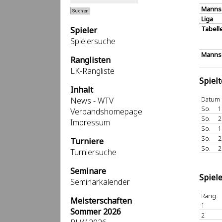
Manns
Liga
Tabell
Spieler
Spielersuche
Mannsc
Ranglisten
LK-Rangliste
Spiel
Inhalt
Datum
News - WTV
So.
1
Verbandshomepage
So.
2
Impressum
So.
1
So.
2
Turniere
So.
2
Turniersuche
Seminare
Spiel
Seminarkalender
Rang
Meisterschaften
1
Sommer 2026
2