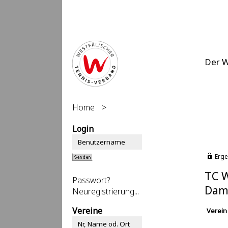
Der 
Home
>
Login
Erge
TC W
Passwort?
Dam
Neuregistrierung...
Vereine
Verein