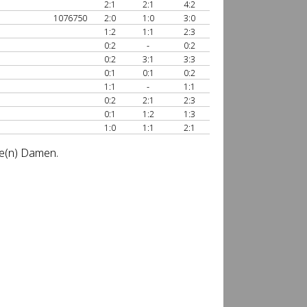
2:1
2:1
4:2
1076750
2:0
1:0
3:0
1:2
1:1
2:3
0:2
-
0:2
0:2
3:1
3:3
0:1
0:1
0:2
1:1
-
1:1
0:2
2:1
2:3
0:1
1:2
1:3
1:0
1:1
2:1
se(n) Damen.