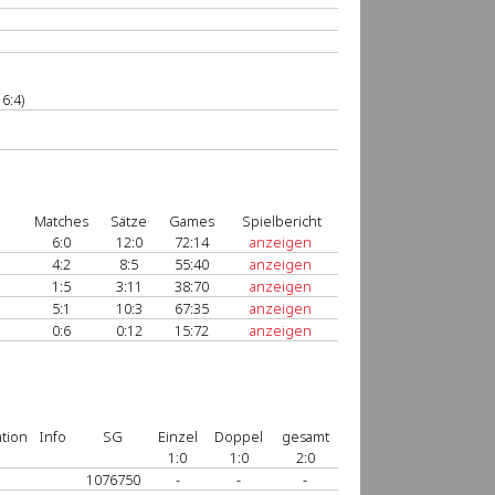
6:4)
Matches
Sätze
Games
Spielbericht
6:0
12:0
72:14
anzeigen
4:2
8:5
55:40
anzeigen
1:5
3:11
38:70
anzeigen
5:1
10:3
67:35
anzeigen
0:6
0:12
15:72
anzeigen
tion
Info
SG
Einzel
Doppel
gesamt
1:0
1:0
2:0
1076750
-
-
-