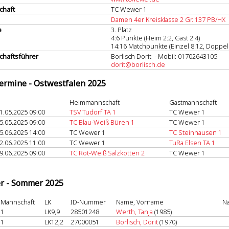
chaft
TC Wewer 1
Damen 4er Kreisklasse 2 Gr. 137 PB/HX
e
3. Platz
4:6 Punkte (Heim 2:2, Gast 2:4)
14:16 Matchpunkte (Einzel 8:12, Doppel 
haftsführer
Borlisch Dorit - Mobil: 01702643105
dorit@borlisch.de
termine - Ostwestfalen 2025
Heimmannschaft
Gastmannschaft
1.05.2025 09:00
TSV Tudorf TA 1
TC Wewer 1
5.05.2025 09:00
TC Blau-Weiß Büren 1
TC Wewer 1
5.06.2025 14:00
TC Wewer 1
TC Steinhausen 1
2.06.2025 11:00
TC Wewer 1
TuRa Elsen TA 1
9.06.2025 09:00
TC Rot-Weiß Salzkotten 2
TC Wewer 1
er - Sommer 2025
Mannschaft
LK
ID-Nummer
Name, Vorname
Na
1
LK9,9
28501248
Werth, Tanja
(1985)
1
LK12,2
27000051
Borlisch, Dorit
(1970)