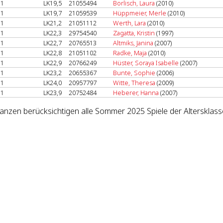
1
LK19,5
21055494
Borlisch, Laura
(2010)
1
LK19,7
21059539
Hüppmeier, Merle
(2010)
1
LK21,2
21051112
Werth, Lara
(2010)
1
LK22,3
29754540
Zagatta, Kristin
(1997)
1
LK22,7
20765513
Altmiks, Janina
(2007)
1
LK22,8
21051102
Radke, Maja
(2010)
1
LK22,9
20766249
Hüster, Soraya Isabelle
(2007)
1
LK23,2
20655367
Bunte, Sophie
(2006)
1
LK24,0
20957797
Witte, Theresa
(2009)
1
LK23,9
20752484
Heberer, Hanna
(2007)
lanzen berücksichtigen alle Sommer 2025 Spiele der Altersklas