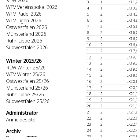
RLW 2026
3
1
LK11,
WTV Vereinspokal 2026
4
1
LK13,
WTV Padel 2026
5
2
LK14,
WTV Ligen 2026
6
2
LK14,
7
2
LK15,
Ostwestfalen 2026
8
2
LK16,
Münsterland 2026
9
2
LK16,
Ruhr-Lippe 2026
10
2
LK16,
Südwestfalen 2026
11
2
LK17,
12
2
LK19,
Winter 2025/26
13
2
LK19,
RLW Winter 25/26
14
2
LK19,
WTV Winter 25/26
15
2
LK19,
Ostwestfalen 25/26
16
2
LK20,
Münsterland 25/26
17
2
LK20,
18
2
LK21,
Ruhr-Lippe 25/26
19
2
LK21,
Südwestfalen 25/26
20
2
LK21,
21
2
LK21,
Administrator
22
2
LK22,
Anmeldeseite
23
2
LK22,
24
2
LK22,
Archiv
25
2
LK22,