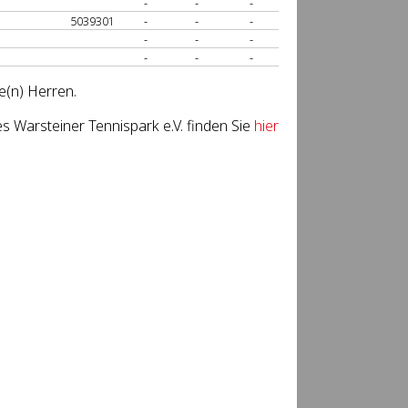
-
-
-
5039301
-
-
-
-
-
-
-
-
-
e(n) Herren.
 Warsteiner Tennispark e.V. finden Sie
hier