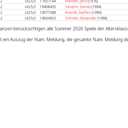
2
LK25,0
17657144
Riemen, Jens
(1976)
2
LK25,0
19408455
Severin, Daniel
(1994)
2
LK25,0
19077388
Koerdt, Steffen
(1990)
2
LK25,0
18654925
Schmitt, Alexander
(1986)
lanzen berücksichtigen alle Sommer 2026 Spiele der Altersklass
st ein Auszug der Nam. Meldung, die gesamte Nam. Meldung des