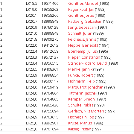
1
LK18,5
19571406
Günther, Manuel
(1995)
1
LK19,0
19358263
Pagenkopf, Jan
(1993)
2
LK20,1
19358266
Günther, Jonas
(1993)
2
LK20,7
18998848
Padberg, Sebastian
(1989)
2
LK20,9
19760129
Ising, Sebastian
(1997)
2
LK21,0
18998849
Schmitt, Julian
(1989)
2
LK21,8
19309275
Feldhaus, Jannis
(1993)
2
LK22,0
19412613
Heppe, Benedikt
(1994)
2
LK22,4
19612659
Bomkamp, Julius
(1996)
2
LK23,3
19572137
Pieper, Constantin
(1995)
2
LK23,4
18356515
Ständer-Todaro, David
(1983)
2
LK23,5
19408361
Menke, Jannik
(1994)
2
LK23,9
18998854
Funke, Robert
(1989)
2
LK24,0
19500117
Hohmann, Felix
(1995)
2
LK24,0
19759419
Marquardt, Jonathan
(1997)
2
LK24,0
19764864
Tittmann, Jascha
(1997)
2
LK24,0
19764865
Kemper, Simon
(1997)
2
LK24,0
19865436
Schulte, Niklas
(1998)
2
LK24,1
19755094
Gerlach, Nils Morten
(1997)
2
LK24,9
19763615
Fischer, Philipp
(1997)
2
LK25,0
18892981
Kruse, Marius
(1988)
2
LK25,0
19761694
Kaiser, Tristan
(1997)