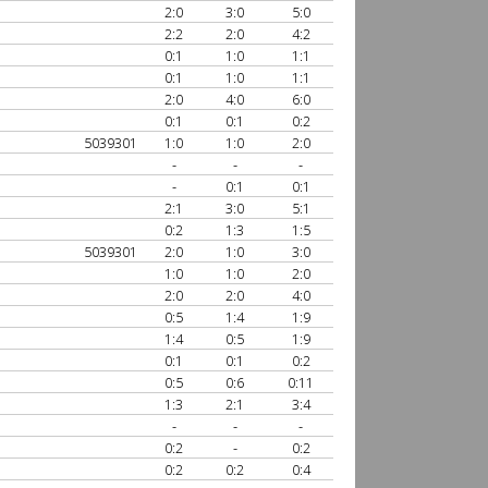
2:0
3:0
5:0
2:2
2:0
4:2
0:1
1:0
1:1
0:1
1:0
1:1
2:0
4:0
6:0
0:1
0:1
0:2
5039301
1:0
1:0
2:0
-
-
-
-
0:1
0:1
2:1
3:0
5:1
0:2
1:3
1:5
5039301
2:0
1:0
3:0
1:0
1:0
2:0
2:0
2:0
4:0
0:5
1:4
1:9
1:4
0:5
1:9
0:1
0:1
0:2
0:5
0:6
0:11
1:3
2:1
3:4
-
-
-
0:2
-
0:2
0:2
0:2
0:4