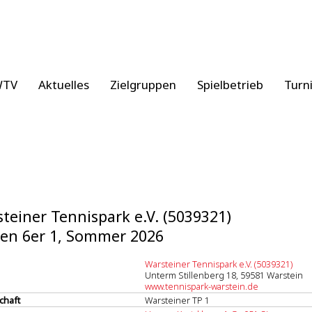
WTV
Aktuelles
Zielgruppen
Spielbetrieb
Turn
teiner Tennispark e.V. (5039321)
en 6er 1, Sommer 2026
Warsteiner Tennispark e.V. (5039321)
Unterm Stillenberg 18, 59581 Warstein
www.tennispark-warstein.de
chaft
Warsteiner TP 1