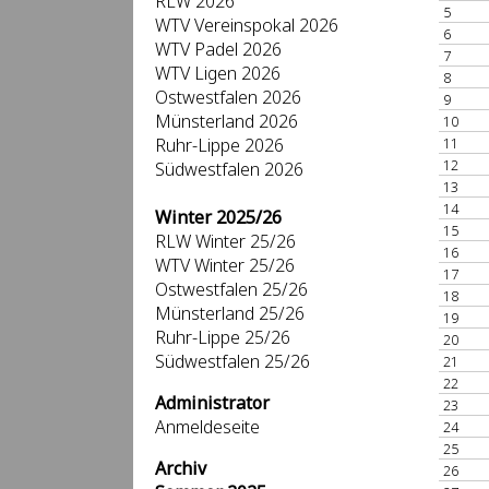
RLW 2026
5
WTV Vereinspokal 2026
6
WTV Padel 2026
7
WTV Ligen 2026
8
Ostwestfalen 2026
9
Münsterland 2026
10
Ruhr-Lippe 2026
11
12
Südwestfalen 2026
13
14
Winter 2025/26
15
RLW Winter 25/26
16
WTV Winter 25/26
17
Ostwestfalen 25/26
18
Münsterland 25/26
19
Ruhr-Lippe 25/26
20
Südwestfalen 25/26
21
22
Administrator
23
Anmeldeseite
24
25
Archiv
26