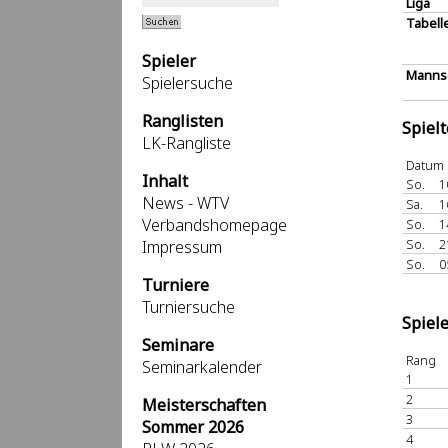
Liga
Tabell
Spieler
Mannsc
Spielersuche
Ranglisten
Spiel
LK-Rangliste
Datum
Inhalt
So.
1
News - WTV
Sa.
1
Verbandshomepage
So.
1
So.
2
Impressum
So.
0
Turniere
Turniersuche
Spiel
Seminare
Rang
Seminarkalender
1
2
Meisterschaften
3
Sommer 2026
4