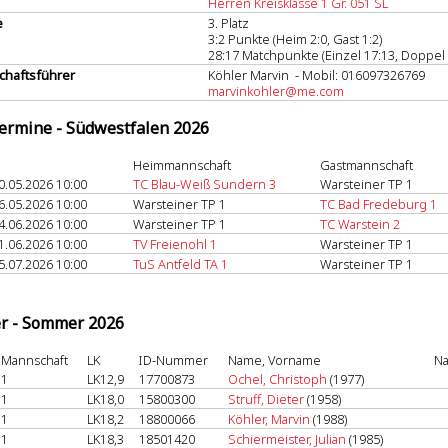
Herren Kreisklasse 1 Gr. 051 SL
e
3. Platz
3:2 Punkte (Heim 2:0, Gast 1:2)
28:17 Matchpunkte (Einzel 17:13, Doppel 
haftsführer
Köhler Marvin - Mobil: 016097326769
marvinkohler@me.com
termine - Südwestfalen 2026
Heimmannschaft
Gastmannschaft
0.05.2026 10:00
TC Blau-Weiß Sundern 3
Warsteiner TP 1
6.05.2026 10:00
Warsteiner TP 1
TC Bad Fredeburg 1
4.06.2026 10:00
Warsteiner TP 1
TC Warstein 2
1.06.2026 10:00
TV Freienohl 1
Warsteiner TP 1
5.07.2026 10:00
TuS Antfeld TA 1
Warsteiner TP 1
er - Sommer 2026
Mannschaft
LK
ID-Nummer
Name, Vorname
Na
1
LK12,9
17700873
Ochel, Christoph
(1977)
1
LK18,0
15800300
Struff, Dieter
(1958)
1
LK18,2
18800066
Köhler, Marvin
(1988)
1
LK18,3
18501420
Schiermeister, Julian
(1985)