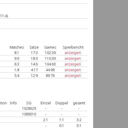
11:4)
Matches
Sätze
Games
Spielbericht
8:1
17:3
102:39
anzeigen
9:0
18:0
110:30
anzeigen
6:3
14:6
104:60
anzeigen
1:8
4:17
44:98
anzeigen
5:4
12:9
89:76
anzeigen
tion
Info
SG
Einzel
Doppel
gesamt
1028629
-
-
-
1089010
-
-
-
2:1
1:1
3:2
-
0:1
0:1