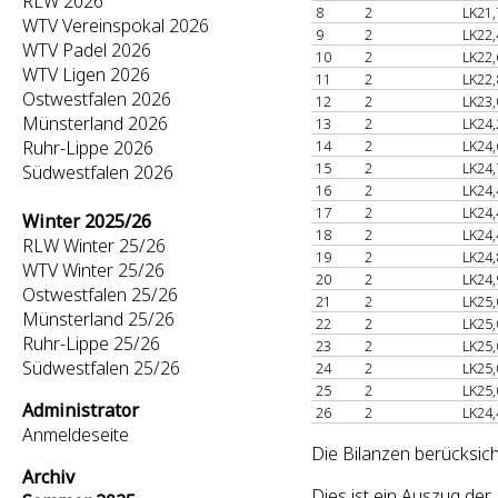
RLW 2026
8
2
LK21,
WTV Vereinspokal 2026
9
2
LK22,
WTV Padel 2026
10
2
LK22,
WTV Ligen 2026
11
2
LK22,
Ostwestfalen 2026
12
2
LK23,
Münsterland 2026
13
2
LK24,
Ruhr-Lippe 2026
14
2
LK24,
15
2
LK24,
Südwestfalen 2026
16
2
LK24,
17
2
LK24,
Winter 2025/26
18
2
LK24,
RLW Winter 25/26
19
2
LK24,
WTV Winter 25/26
20
2
LK24,
Ostwestfalen 25/26
21
2
LK25,
Münsterland 25/26
22
2
LK25,
Ruhr-Lippe 25/26
23
2
LK25,
Südwestfalen 25/26
24
2
LK25,
25
2
LK25,
Administrator
26
2
LK24,
Anmeldeseite
Die Bilanzen berücksich
Archiv
Dies ist ein Auszug de