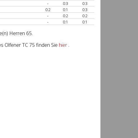
-
0:3
0:3
0:2
0:1
0:3
-
0:2
0:2
-
0:1
0:1
e(n) Herren 65.
s Olfener TC 75 finden Sie
hier
.