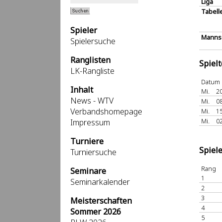
Liga
Tabell
Spieler
Mannsc
Spielersuche
Ranglisten
Spiel
LK-Rangliste
Datum
Inhalt
Mi.
20
News - WTV
Mi.
08
Verbandshomepage
Mi.
15
Mi.
02
Impressum
Turniere
Spiel
Turniersuche
Rang
Seminare
1
Seminarkalender
2
3
Meisterschaften
4
Sommer 2026
5