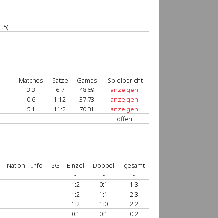
:5)
Matches
Sätze
Games
Spielbericht
3:3
6:7
48:59
anzeigen
0:6
1:12
37:73
anzeigen
5:1
11:2
70:31
anzeigen
offen
Nation
Info
SG
Einzel
Doppel
gesamt
-
-
-
1:2
0:1
1:3
1:2
1:1
2:3
1:2
1:0
2:2
0:1
0:1
0:2