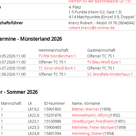
Herren 65 4er Bezirksklasse Gr. 151
e
4. Platz
1:5 Punkte (Heim 0:2, Gast 1:3)
4:14 Matchpunkte (Einzel 3:9, Doppel 1
haftsführer
Krenz Robert - Mobil: 0176 28046942
robert.krenz@t-online.de
termine - Münsterland 2026
Heimmannschaft
Gastmannschaft
.05.2026 11:00
TV RW Nordkirchen 1
Olfener TC 75 1
.07.2026 11:00
Olfener TC 75 1
TV Blau-Weiß Epe 1
.07.2026 10:00
TC Grün-Weiß Bork 1
Olfener TC 75 1
.09.2026 11:00
Olfener TC 75 1
SC Westfalia Kinderhaus 1
er - Sommer 2026
Mannschaft
LK
ID-Nummer
Name, Vorname
1
LK19,2
15901830
Bittner, Werner
(1959)
1
LK22,6
15201876
Himmelmann, Alfons
(1952)
1
LK23,1
15100986
Streitbürger, Friedhelm
(1951)
1
LK23,5
15900485
Mehmke, Peter-Michael
(1959)
1
LK24,8
15401094
Hemming, Dieter
(1954)