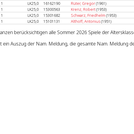
1
LK25,0
16162190
Rüter, Gregor
(1961)
1
LK25,0
15300563
Krenz, Robert
(1953)
1
LK25,0
15301682
Schwarz, Friedhelm
(1953)
1
LK25,0
15101131
Althoff, Antonius
(1951)
lanzen berücksichtigen alle Sommer 2026 Spiele der Altersklass
st ein Auszug der Nam. Meldung, die gesamte Nam. Meldung de