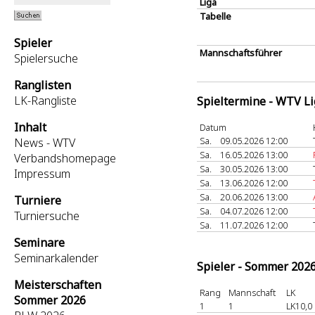
Liga
Tabelle
Spieler
Mannschaftsführer
Spielersuche
Ranglisten
LK-Rangliste
Spieltermine - WTV L
Inhalt
Datum
Sa.
09.05.2026 12:00
News - WTV
Sa.
16.05.2026 13:00
Verbandshomepage
Sa.
30.05.2026 13:00
Impressum
Sa.
13.06.2026 12:00
Sa.
20.06.2026 13:00
Turniere
Sa.
04.07.2026 12:00
Turniersuche
Sa.
11.07.2026 12:00
Seminare
Seminarkalender
Spieler - Sommer 202
Meisterschaften
Rang
Mannschaft
LK
Sommer 2026
1
1
LK10,0