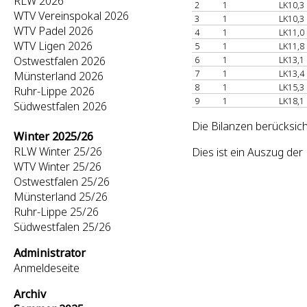
RLW 2026
2
1
LK10,3
WTV Vereinspokal 2026
3
1
LK10,3
WTV Padel 2026
4
1
LK11,0
WTV Ligen 2026
5
1
LK11,8
Ostwestfalen 2026
6
1
LK13,1
7
1
LK13,4
Münsterland 2026
8
1
LK15,3
Ruhr-Lippe 2026
9
1
LK18,1
Südwestfalen 2026
Die Bilanzen berücksic
Winter 2025/26
RLW Winter 25/26
Dies ist ein Auszug de
WTV Winter 25/26
Ostwestfalen 25/26
Münsterland 25/26
Ruhr-Lippe 25/26
Südwestfalen 25/26
Administrator
Anmeldeseite
Archiv