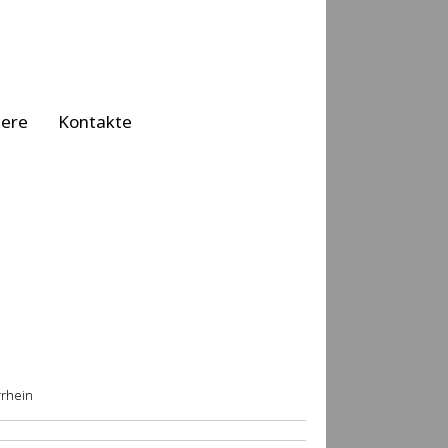
iere
Kontakte
rrhein