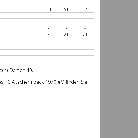
-
-
-
1:1
0:1
1:2
-
-
-
-
-
-
-
-
-
-
0:1
0:1
-
-
-
-
-
-
-
-
-
-
-
-
se(n) Damen 40.
 TC Altschermbeck 1970 e.V. finden Sie