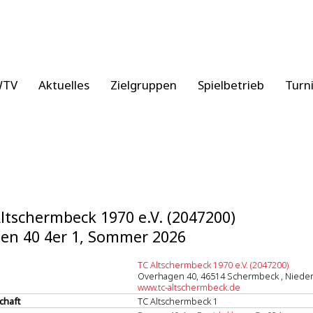
WTV
Aktuelles
Zielgruppen
Spielbetrieb
Turn
ltschermbeck 1970 e.V. (2047200)
en 40 4er 1, Sommer 2026
TC Altschermbeck 1970 e.V. (2047200)
Overhagen 40, 46514 Schermbeck , Niede
www.tc-altschermbeck.de
chaft
TC Altschermbeck 1