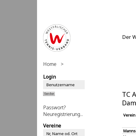
Der 
Home
>
Login
TC A
Dam
Passwort?
Neuregistrierung...
Verein
Vereine
Manns