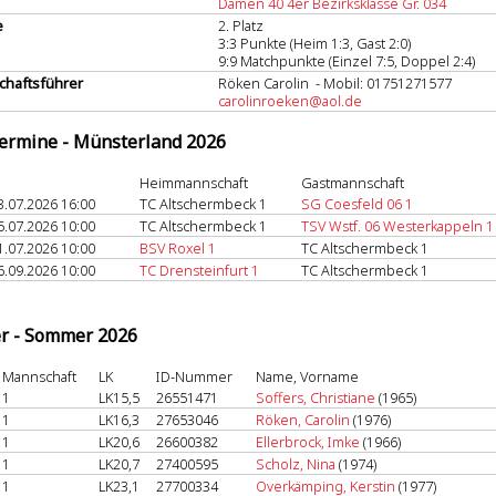
Damen 40 4er Bezirksklasse Gr. 034
e
2. Platz
3:3 Punkte (Heim 1:3, Gast 2:0)
9:9 Matchpunkte (Einzel 7:5, Doppel 2:4)
haftsführer
Röken Carolin - Mobil: 01751271577
carolinroeken@aol.de
termine - Münsterland 2026
Heimmannschaft
Gastmannschaft
3.07.2026 16:00
TC Altschermbeck 1
SG Coesfeld 06 1
5.07.2026 10:00
TC Altschermbeck 1
TSV Wstf. 06 Westerkappeln 1
1.07.2026 10:00
BSV Roxel 1
TC Altschermbeck 1
6.09.2026 10:00
TC Drensteinfurt 1
TC Altschermbeck 1
er - Sommer 2026
Mannschaft
LK
ID-Nummer
Name, Vorname
1
LK15,5
26551471
Soffers, Christiane
(1965)
1
LK16,3
27653046
Röken, Carolin
(1976)
1
LK20,6
26600382
Ellerbrock, Imke
(1966)
1
LK20,7
27400595
Scholz, Nina
(1974)
1
LK23,1
27700334
Overkämping, Kerstin
(1977)