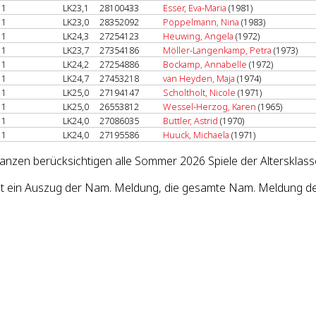
1
LK23,1
28100433
Esser, Eva-Maria
(1981)
1
LK23,0
28352092
Pöppelmann, Nina
(1983)
1
LK24,3
27254123
Heuwing, Angela
(1972)
1
LK23,7
27354186
Möller-Langenkamp, Petra
(1973)
1
LK24,2
27254886
Bockamp, Annabelle
(1972)
1
LK24,7
27453218
van Heyden, Maja
(1974)
1
LK25,0
27194147
Scholtholt, Nicole
(1971)
1
LK25,0
26553812
Wessel-Herzog, Karen
(1965)
1
LK24,0
27086035
Buttler, Astrid
(1970)
1
LK24,0
27195586
Huuck, Michaela
(1971)
lanzen berücksichtigen alle Sommer 2026 Spiele der Altersklas
st ein Auszug der Nam. Meldung, die gesamte Nam. Meldung des