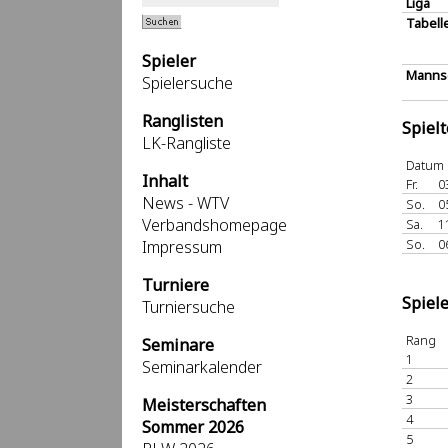
Liga
Tabell
Spieler
Mannsc
Spielersuche
Ranglisten
Spiel
LK-Rangliste
Datum
Inhalt
Fr.
0
News - WTV
So.
0
Verbandshomepage
Sa.
1
So.
0
Impressum
Turniere
Spiel
Turniersuche
Rang
Seminare
1
Seminarkalender
2
3
Meisterschaften
4
Sommer 2026
5