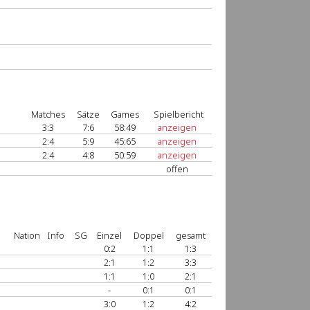
Matches
Sätze
Games
Spielbericht
3:3
7:6
58:49
anzeigen
2:4
5:9
45:65
anzeigen
2:4
4:8
50:59
anzeigen
offen
Nation
Info
SG
Einzel
Doppel
gesamt
0:2
1:1
1:3
2:1
1:2
3:3
1:1
1:0
2:1
-
0:1
0:1
3:0
1:2
4:2