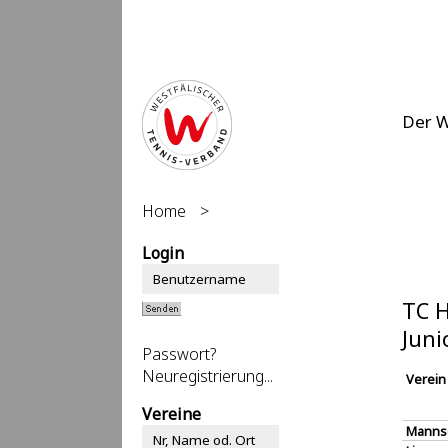
Der 
Home
>
Login
TC H
Juni
Passwort?
Neuregistrierung...
Verein
Vereine
Manns