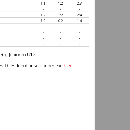
1:1
1:2
2:3
-
-
-
1:2
1:2
2:4
1:2
0:2
1:4
-
-
-
-
-
-
-
-
-
-
-
-
e(n) Junioren U12.
es TC Hiddenhausen finden Sie
hier
.