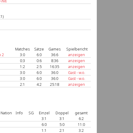
F/MI
:1)
Matches
Sätze
Games
Spielbericht
 2
3:0
6:0
36:6
anzeigen
0:3
0:6
8:36
anzeigen
1:2
2:5
16:35
anzeigen
3:0
6:0
36:0
Gast - w.o.
3:0
6:0
36:0
Gast - w.o.
2:1
4:2
25:18
anzeigen
Nation
Info
SG
Einzel
Doppel
gesamt
3:1
3:1
6:2
6:0
5:0
11:0
1:1
2:1
3:2