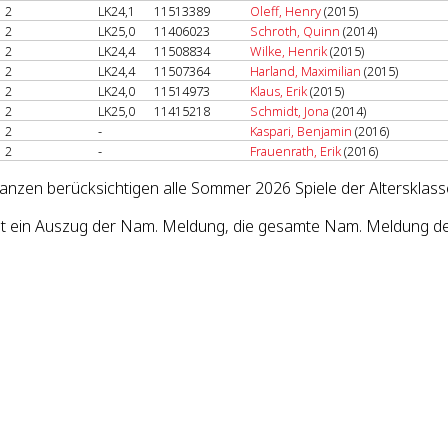
2
LK24,1
11513389
Oleff, Henry
(2015)
2
LK25,0
11406023
Schroth, Quinn
(2014)
2
LK24,4
11508834
Wilke, Henrik
(2015)
2
LK24,4
11507364
Harland, Maximilian
(2015)
2
LK24,0
11514973
Klaus, Erik
(2015)
2
LK25,0
11415218
Schmidt, Jona
(2014)
2
-
Kaspari, Benjamin
(2016)
2
-
Frauenrath, Erik
(2016)
lanzen berücksichtigen alle Sommer 2026 Spiele der Altersklass
ist ein Auszug der Nam. Meldung, die gesamte Nam. Meldung d