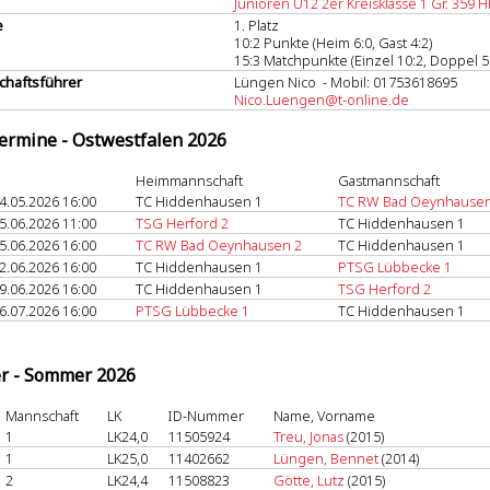
Junioren U12 2er Kreisklasse 1 Gr. 359 H
e
1. Platz
10:2 Punkte (Heim 6:0, Gast 4:2)
15:3 Matchpunkte (Einzel 10:2, Doppel 5
haftsführer
Lüngen Nico - Mobil: 01753618695
Nico.Luengen@t-online.de
termine - Ostwestfalen 2026
Heimmannschaft
Gastmannschaft
4.05.2026 16:00
TC Hiddenhausen 1
TC RW Bad Oeynhausen
5.06.2026 11:00
TSG Herford 2
TC Hiddenhausen 1
5.06.2026 16:00
TC RW Bad Oeynhausen 2
TC Hiddenhausen 1
2.06.2026 16:00
TC Hiddenhausen 1
PTSG Lübbecke 1
9.06.2026 16:00
TC Hiddenhausen 1
TSG Herford 2
6.07.2026 16:00
PTSG Lübbecke 1
TC Hiddenhausen 1
er - Sommer 2026
Mannschaft
LK
ID-Nummer
Name, Vorname
1
LK24,0
11505924
Treu, Jonas
(2015)
1
LK25,0
11402662
Lüngen, Bennet
(2014)
2
LK24,4
11508823
Götte, Lutz
(2015)