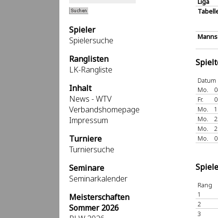
Liga
Tabell
Spieler
Mannsc
Spielersuche
Ranglisten
Spiel
LK-Rangliste
Datum
Inhalt
Mo.
0
News - WTV
Fr.
0
Verbandshomepage
Mo.
1
Mo.
2
Impressum
Mo.
2
Turniere
Mo.
0
Turniersuche
Spiel
Seminare
Seminarkalender
Rang
1
Meisterschaften
2
Sommer 2026
3