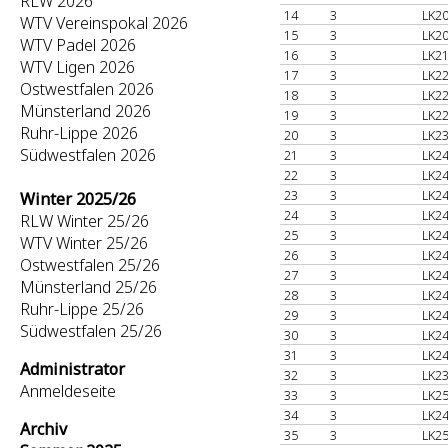
RLW 2026
14
3
LK20
WTV Vereinspokal 2026
15
3
LK20
WTV Padel 2026
16
3
LK21
WTV Ligen 2026
17
3
LK22
Ostwestfalen 2026
18
3
LK22
Münsterland 2026
19
3
LK22
Ruhr-Lippe 2026
20
3
LK23
Südwestfalen 2026
21
3
LK24
22
3
LK24
23
3
LK24
Winter 2025/26
24
3
LK24
RLW Winter 25/26
25
3
LK24
WTV Winter 25/26
26
3
LK24
Ostwestfalen 25/26
27
3
LK24
Münsterland 25/26
28
3
LK24
Ruhr-Lippe 25/26
29
3
LK24
Südwestfalen 25/26
30
3
LK24
31
3
LK24
Administrator
32
3
LK23
Anmeldeseite
33
3
LK25
34
3
LK24
Archiv
35
3
LK25