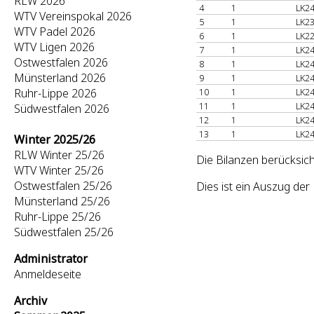
RLW 2026
4
1
LK24
WTV Vereinspokal 2026
5
1
LK23
WTV Padel 2026
6
1
LK22
WTV Ligen 2026
7
1
LK24
Ostwestfalen 2026
8
1
LK24
Münsterland 2026
9
1
LK24
Ruhr-Lippe 2026
10
1
LK24
11
1
LK24
Südwestfalen 2026
12
1
LK24
13
1
LK24
Winter 2025/26
RLW Winter 25/26
Die Bilanzen berücksich
WTV Winter 25/26
Ostwestfalen 25/26
Dies ist ein Auszug de
Münsterland 25/26
Ruhr-Lippe 25/26
Südwestfalen 25/26
Administrator
Anmeldeseite
Archiv