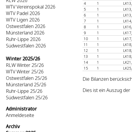
RLW 2026
4
1
LK13
WTV Vereinspokal 2026
5
1
LK13
WTV Padel 2026
6
1
LK13
WTV Ligen 2026
7
1
LK14
Ostwestfalen 2026
8
1
LK16
Münsterland 2026
9
1
LK17
Ruhr-Lippe 2026
10
1
LK17
11
1
LK18
Südwestfalen 2026
12
1
LK18
13
1
LK18
Winter 2025/26
14
1
LK21
RLW Winter 25/26
15
1
LK25
WTV Winter 25/26
Ostwestfalen 25/26
Die Bilanzen berücksich
Münsterland 25/26
Dies ist ein Auszug de
Ruhr-Lippe 25/26
Südwestfalen 25/26
Administrator
Anmeldeseite
Archiv