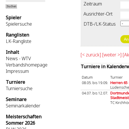
Zeitraum
Ausrichter-Ort
Spieler
Spielersuche
DTB-/LK-Status
Ranglisten
LK-Rangliste
Inhalt
[< zurück]
[weiter >]
[A
News - WTV
Verbandshomepage
Turniere in Kalender
Impressum
Datum
Turnier
Turniere
08.05. bis 19.09.
Herren 65 
Lüdenschei
Turniersuche
04.07. bis 12.07.
Dortmunde
Stadtmeist
Seminare
TC Kirchhö
Seminarkalender
Meisterschaften
Sommer 2026