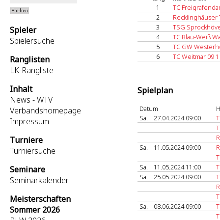
1
TC Freigrafend
2
Recklinghäuser 
3
TSG Sprockhöve
Spieler
4
TC Blau-Weiß Wa
Spielersuche
5
TC GW Westerho
6
TC Weitmar 09 1
Ranglisten
LK-Rangliste
Inhalt
Spielplan
News - WTV
Datum
H
Verbandshomepage
Sa.
27.04.2024 09:00
T
Impressum
T
R
Turniere
Sa.
11.05.2024 09:00
R
Turniersuche
T
Sa.
11.05.2024 11:00
T
Seminare
Sa.
25.05.2024 09:00
T
Seminarkalender
R
T
Meisterschaften
Sa.
08.06.2024 09:00
T
Sommer 2026
T