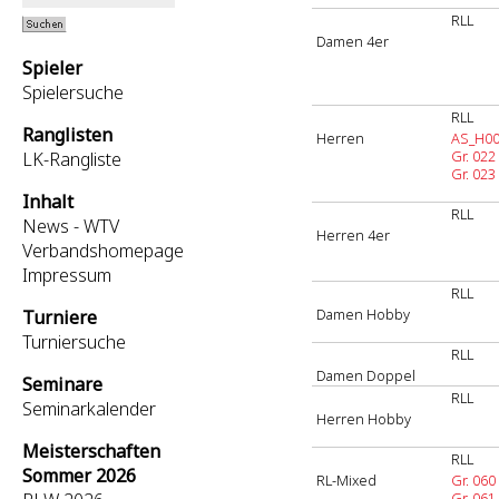
RLL
Damen 4er
Spieler
Spielersuche
RLL
Ranglisten
Herren
AS_H0
Gr. 022
LK-Rangliste
Gr. 023
Inhalt
RLL
News - WTV
Herren 4er
Verbandshomepage
Impressum
RLL
Damen Hobby
Turniere
Turniersuche
RLL
Damen Doppel
Seminare
RLL
Seminarkalender
Herren Hobby
Meisterschaften
RLL
Sommer 2026
RL-Mixed
Gr. 060
Gr. 061