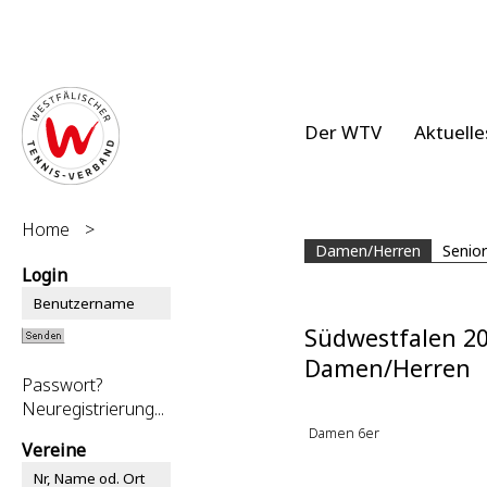
Der WTV
Aktuelle
Home
>
Damen/Herren
Senio
Login
Südwestfalen 2
Damen/Herren
Passwort?
Neuregistrierung...
Damen 6er
Vereine