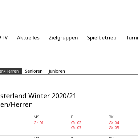
WTV
Aktuelles
Zielgruppen
Spielbetrieb
Turn
n/Herren
Senioren
Junioren
terland Winter 2020/21
en/Herren
MSL
BL
BK
Gr. 01
Gr. 02
Gr. 04
Gr. 03
Gr. 05