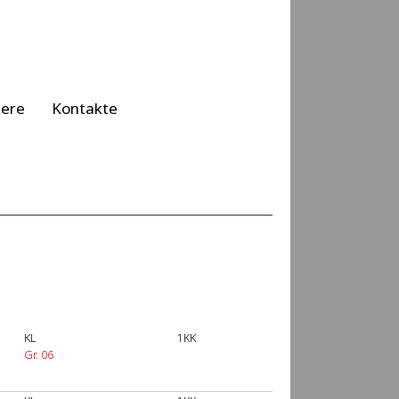
iere
Kontakte
KL
1KK
Gr. 06