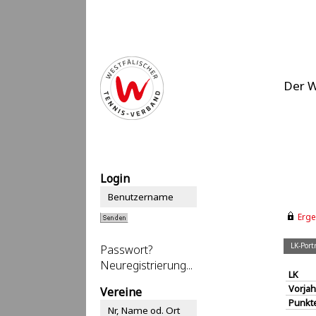
Der 
Login
Erge
LK-Portr
Passwort?
Neuregistrierung...
LK
Vorjah
Vereine
Punkt