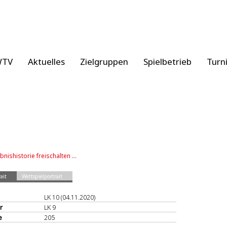
WTV
Aktuelles
Zielgruppen
Spielbetrieb
Turn
bnishistorie freischalten ...
ait
Wettspielportrait
LK 10 (04.11.2020)
r
LK 9
e
205