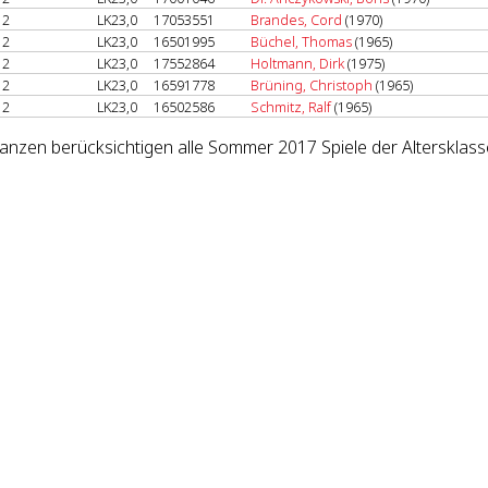
2
LK23,0
17053551
Brandes, Cord
(1970)
2
LK23,0
16501995
Büchel, Thomas
(1965)
2
LK23,0
17552864
Holtmann, Dirk
(1975)
2
LK23,0
16591778
Brüning, Christoph
(1965)
2
LK23,0
16502586
Schmitz, Ralf
(1965)
lanzen berücksichtigen alle Sommer 2017 Spiele der Altersklass