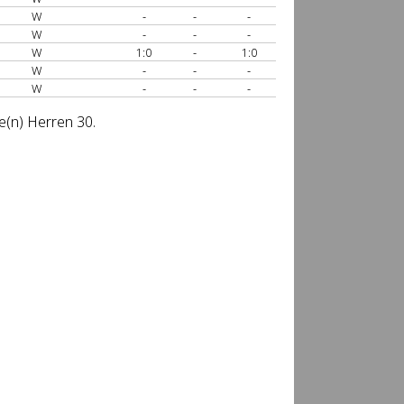
W
-
-
-
W
-
-
-
W
1:0
-
1:0
W
-
-
-
W
-
-
-
e(n) Herren 30.