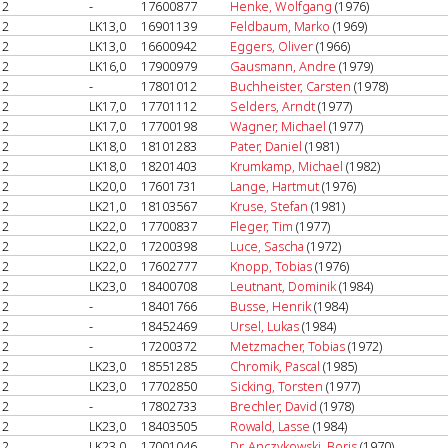
2
-
17600877
Henke, Wolfgang
(1976)
2
LK13,0
16901139
Feldbaum, Marko
(1969)
2
LK13,0
16600942
Eggers, Oliver
(1966)
2
LK16,0
17900979
Gausmann, Andre
(1979)
2
-
17801012
Buchheister, Carsten
(1978)
2
LK17,0
17701112
Selders, Arndt
(1977)
2
LK17,0
17700198
Wagner, Michael
(1977)
2
LK18,0
18101283
Pater, Daniel
(1981)
2
LK18,0
18201403
Krumkamp, Michael
(1982)
2
LK20,0
17601731
Lange, Hartmut
(1976)
2
LK21,0
18103567
Kruse, Stefan
(1981)
2
LK22,0
17700837
Fleger, Tim
(1977)
2
LK22,0
17200398
Luce, Sascha
(1972)
2
LK22,0
17602777
Knopp, Tobias
(1976)
2
LK23,0
18400708
Leutnant, Dominik
(1984)
2
-
18401766
Busse, Henrik
(1984)
2
-
18452469
Ursel, Lukas
(1984)
2
-
17200372
Metzmacher, Tobias
(1972)
2
LK23,0
18551285
Chromik, Pascal
(1985)
2
LK23,0
17702850
Sicking, Torsten
(1977)
2
-
17802733
Brechler, David
(1978)
2
LK23,0
18403505
Rowald, Lasse
(1984)
2
LK23,0
17001046
Dr. Anczykowski, Boris
(1970)