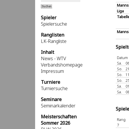
Manns
Liga
Tabell
Spieler
Spielersuche
Mannsc
Ranglisten
LK-Rangliste
Spiel
Inhalt
Datum
News - WTV
Sa.
06
Verbandshomepage
So.
21
Impressum
So.
11
So.
25
Turniere
Sa.
01
Turniersuche
Sa.
08
Seminare
Seminarkalender
Spiel
Meisterschaften
Rang
Sommer 2026
7