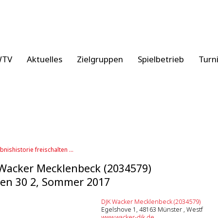
WTV
Aktuelles
Zielgruppen
Spielbetrieb
Turn
bnishistorie freischalten ...
Wacker Mecklenbeck (2034579)
en 30 2, Sommer 2017
DJK Wacker Mecklenbeck (2034579)
Egelshove 1, 48163 Münster , Westf
www.wacker-djk.de