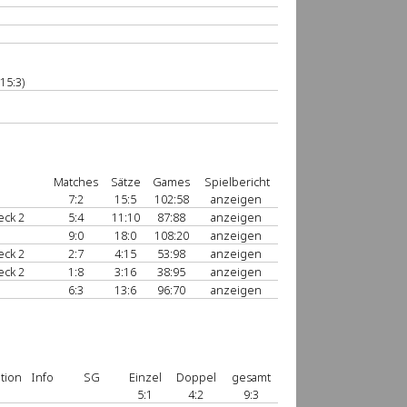
15:3)
Matches
Sätze
Games
Spielbericht
7:2
15:5
102:58
anzeigen
eck 2
5:4
11:10
87:88
anzeigen
9:0
18:0
108:20
anzeigen
eck 2
2:7
4:15
53:98
anzeigen
eck 2
1:8
3:16
38:95
anzeigen
6:3
13:6
96:70
anzeigen
tion
Info
SG
Einzel
Doppel
gesamt
5:1
4:2
9:3