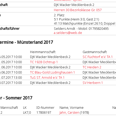
chaft
DJK Wacker Mecklenbeck 2
Herren 30 Bezirksklasse Gr. 057
e
2. Platz
5:1 Punkte (Heim 3:0, Gast 2:1)
41:13 Matchpunkte (Einzel 26:10, Doppel 
haftsführer
Selders Arndt - Mobil: 01795820495
a.selders@web.de
termine - Münsterland 2017
Heimmannschaft
Gastmannschaft
.05.2017 10:00
DJK Wacker Mecklenbeck 2
SC Füchtorf e.V. TA 1
.05.2017 10:00
TC 1928 Ochtrup 1
DJK Wacker Mecklenb
.06.2017 10:00
DJK Wacker Mecklenbeck 2
TC Heiden 2
.06.2017 10:00
TC Blau-Gold Lüdinghausen 1
DJK Wacker Mecklenb
.07.2017 13:00
TuS ST. Arnold e.V. TA 1
DJK Wacker Mecklenb
.07.2017 10:00
DJK Wacker Mecklenbeck 2
SV Herbern 1
er - Sommer 2017
Mannschaft
LK
ID-Nummer
Name, Vorname
Na
2
LK7,0
17806197
Jahn, Carsten
(1978)