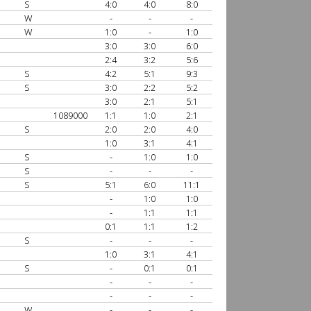
S
4:0
4:0
8:0
W
-
-
-
W
1:0
-
1:0
3:0
3:0
6:0
2:4
3:2
5:6
S
4:2
5:1
9:3
S
3:0
2:2
5:2
3:0
2:1
5:1
1089000
1:1
1:0
2:1
S
2:0
2:0
4:0
1:0
3:1
4:1
S
-
1:0
1:0
S
-
-
-
S
5:1
6:0
11:1
-
1:0
1:0
-
1:1
1:1
0:1
1:1
1:2
S
-
-
-
1:0
3:1
4:1
S
-
0:1
0:1
-
-
-
-
-
-
W
-
-
-