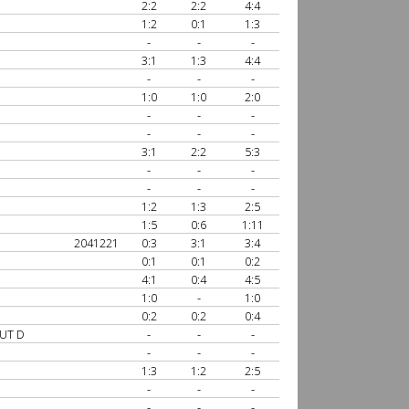
2:2
2:2
4:4
1:2
0:1
1:3
-
-
-
3:1
1:3
4:4
-
-
-
1:0
1:0
2:0
-
-
-
-
-
-
3:1
2:2
5:3
-
-
-
-
-
-
1:2
1:3
2:5
1:5
0:6
1:11
2041221
0:3
3:1
3:4
0:1
0:1
0:2
4:1
0:4
4:5
1:0
-
1:0
0:2
0:2
0:4
UT D
-
-
-
-
-
-
1:3
1:2
2:5
-
-
-
-
-
-