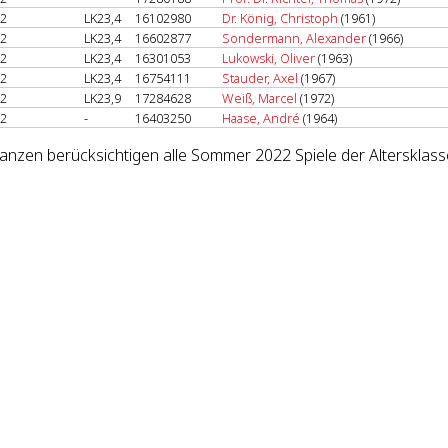
2
LK23,4
16102980
Dr. König, Christoph
(1961)
2
LK23,4
16602877
Sondermann, Alexander
(1966)
2
LK23,4
16301053
Lukowski, Oliver
(1963)
2
LK23,4
16754111
Stauder, Axel
(1967)
2
LK23,9
17284628
Weiß, Marcel
(1972)
2
-
16403250
Haase, André
(1964)
lanzen berücksichtigen alle Sommer 2022 Spiele der Altersklass