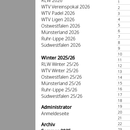
RLW 2026
1
WTV Vereinspokal 2026
2
WTV Padel 2026
3
WTV Ligen 2026
4
5
Ostwestfalen 2026
6
Münsterland 2026
7
Ruhr-Lippe 2026
8
Südwestfalen 2026
9
10
Winter 2025/26
11
RLW Winter 25/26
12
WTV Winter 25/26
13
Ostwestfalen 25/26
14
Münsterland 25/26
15
16
Ruhr-Lippe 25/26
17
Südwestfalen 25/26
18
19
Administrator
20
Anmeldeseite
21
22
Archiv
23