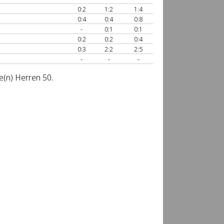
0:2
1:2
1:4
0:4
0:4
0:8
-
0:1
0:1
0:2
0:2
0:4
0:3
2:2
2:5
-
-
-
e(n) Herren 50.