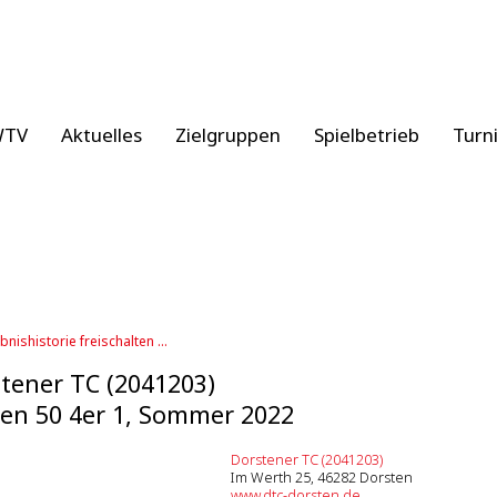
WTV
Aktuelles
Zielgruppen
Spielbetrieb
Turn
bnishistorie freischalten ...
tener TC (2041203)
en 50 4er 1, Sommer 2022
Dorstener TC (2041203)
Im Werth 25, 46282 Dorsten
www.dtc-dorsten.de