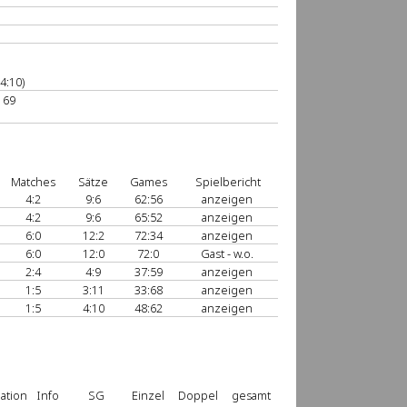
4:10)
169
Matches
Sätze
Games
Spielbericht
4:2
9:6
62:56
anzeigen
4:2
9:6
65:52
anzeigen
6:0
12:2
72:34
anzeigen
6:0
12:0
72:0
Gast - w.o.
2:4
4:9
37:59
anzeigen
1:5
3:11
33:68
anzeigen
1:5
4:10
48:62
anzeigen
ation
Info
SG
Einzel
Doppel
gesamt