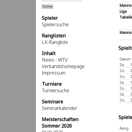
Manns
Liga
Tabell
Spieler
Spielersuche
Mannsc
Ranglisten
LK-Rangliste
Spiel
Inhalt
Datum
News - WTV
Sa.
1
Verbandshomepage
So.
2
Impressum
So.
2
Sa.
1
Turniere
So.
1
Turniersuche
Sa.
2
So.
2
Seminare
Seminarkalender
Spiel
Meisterschaften
Sommer 2026
Rang