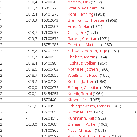
1
LK10,4
16700702
Angrick, Dirk
(1967)
1
LK11,7
16851770
Straub, Adalbert
(1968)
1
LK12,4
16401278
Köhl, Henning
(1964)
1
LK13,3
16852043
Bremkamp, Thorsten
(1968)
2
-
17100902
Ernst, Stefan
(1971)
2
LK13,7
17100638
Chilla, Dirk
(1971)
2
LK13,7
17100532
Bartels, Christian
(1971)
2
-
16751286
Frentrup, Matthias
(1967)
2
LK15,2
16701233
Schwanzlberger, Ingo
(1967)
2
LK16,7
16400539
Theben, Martin
(1964)
2
LK18,4
16400981
Tüshaus, Volker
(1964)
2
LK18,6
16600403
Nothelle, Jochen
(1966)
2
LK18,7
16502956
Weißmann, Peter
(1965)
2
LK19,2
16302186
Korten, Jochen
(1963)
2
LK20,0
16900677
Plümpe, Christian
(1969)
2
LK20,1
16454253
Kotnik, Bernd
(1964)
2
-
16704401
Klasen, Jörg
(1967)
2
LK21,6
16303928
Schlagenwerth, Markus
(1963)
2
-
17200858
Buchner, Lars
(1972)
A
2
-
16204516
Kuhlmann, Ralf
(1962)
2
LK23,0
16303081
Ziemann, Volker
(1963)
2
-
17100860
Nase, Christian
(1971)
2
-
17280188
Prof. Dr. Richter, Thomas
(1972)