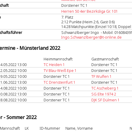
chaft
Dorstener TC 1
Herren 50 4er Bezirksliga Gr. 101
e
7. Platz
2:12 Punkte (Heim 2:6, Gast 0:6)
14:28 Matchpunkte (Einzel 10:18, Doppel 
haftsführer
Schwanzlberger Ingo - Mobil: 01608439
Ingo.Schwanzlberger@t-online.de
termine - Münsterland 2022
Heimmannschaft
Gastmannschaft
4.05.2022 13:00
TC Heiden 1
Dorstener TC 1
2.05.2022 10:00
TV Blau-Weiß Epe 1
Dorstener TC 1
9.05.2022 10:00
Dorstener TC 1
TF Wulfen 1
1.06.2022 13:00
TC Drensteinfurt 1
Dorstener TC 1
4.08.2022 10:00
Dorstener TC 1
TC Ascheberg 1
0.08.2022 13:00
Dorstener TC 1
SG Elte 1974 2
8.08.2022 10:00
Dorstener TC 1
DJK SF Dülmen 1
er - Sommer 2022
Mannschaft
LK
ID-Nummer
Name, Vorname
N