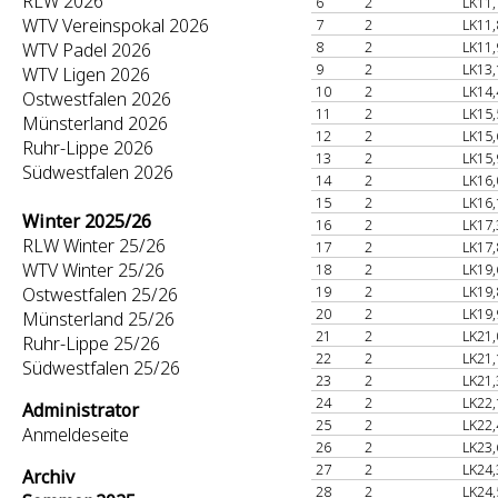
RLW 2026
6
2
LK11,
WTV Vereinspokal 2026
7
2
LK11,
8
2
LK11,
WTV Padel 2026
9
2
LK13,
WTV Ligen 2026
10
2
LK14,
Ostwestfalen 2026
11
2
LK15,
Münsterland 2026
12
2
LK15,
Ruhr-Lippe 2026
13
2
LK15,
Südwestfalen 2026
14
2
LK16,
15
2
LK16,
Winter 2025/26
16
2
LK17,
RLW Winter 25/26
17
2
LK17,
WTV Winter 25/26
18
2
LK19,
19
2
LK19,
Ostwestfalen 25/26
20
2
LK19,
Münsterland 25/26
21
2
LK21,
Ruhr-Lippe 25/26
22
2
LK21,
Südwestfalen 25/26
23
2
LK21,
24
2
LK22,
Administrator
25
2
LK22,
Anmeldeseite
26
2
LK23,
27
2
LK24,
Archiv
28
2
LK24,