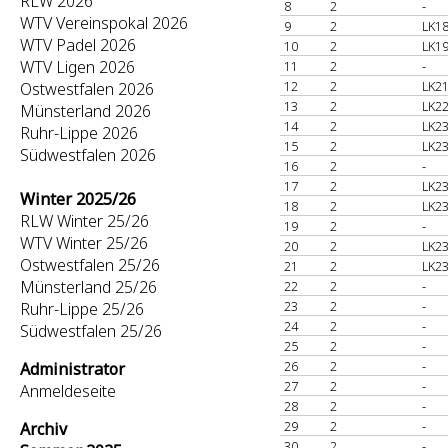
RLW 2026
8
2
-
WTV Vereinspokal 2026
9
2
LK18
WTV Padel 2026
10
2
LK19
WTV Ligen 2026
11
2
-
12
2
LK21
Ostwestfalen 2026
13
2
LK22
Münsterland 2026
14
2
LK23
Ruhr-Lippe 2026
15
2
LK23
Südwestfalen 2026
16
2
-
17
2
LK23
Winter 2025/26
18
2
LK23
RLW Winter 25/26
19
2
-
WTV Winter 25/26
20
2
LK23
Ostwestfalen 25/26
21
2
LK23
Münsterland 25/26
22
2
-
23
2
-
Ruhr-Lippe 25/26
24
2
-
Südwestfalen 25/26
25
2
-
26
2
-
Administrator
27
2
-
Anmeldeseite
28
2
-
29
2
-
Archiv
30
2
-