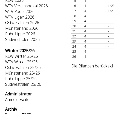
RLW 2026
15
4
-
WTV Vereinspokal 2026
16
4
LK2
17
4
LK2
WTV Padel 2026
18
4
-
WTV Ligen 2026
19
4
-
Ostwestfalen 2026
20
4
-
Münsterland 2026
21
4
-
Ruhr-Lippe 2026
22
4
-
Südwestfalen 2026
23
4
-
24
4
-
Winter 2025/26
25
4
-
RLW Winter 25/26
26
4
-
WTV Winter 25/26
Die Bilanzen berücksich
Ostwestfalen 25/26
Münsterland 25/26
Ruhr-Lippe 25/26
Südwestfalen 25/26
Administrator
Anmeldeseite
Archiv