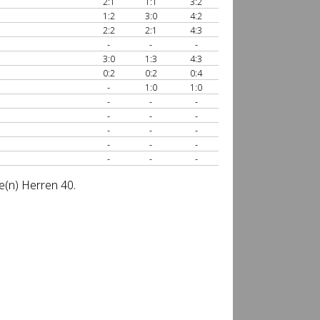
2:1
1:1
3:2
1:2
3:0
4:2
2:2
2:1
4:3
-
-
-
3:0
1:3
4:3
0:2
0:2
0:4
-
1:0
1:0
-
-
-
-
-
-
-
-
-
-
-
-
-
-
-
e(n) Herren 40.