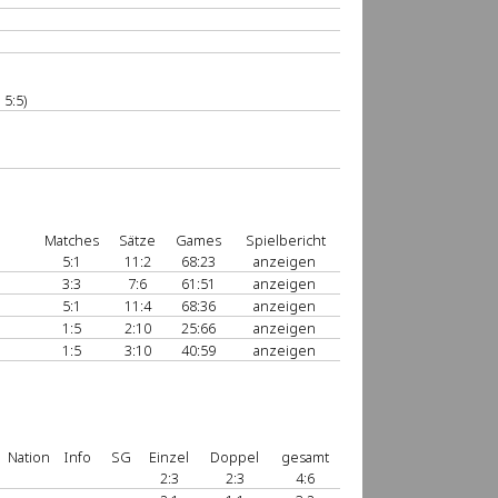
 5:5)
Matches
Sätze
Games
Spielbericht
5:1
11:2
68:23
anzeigen
3:3
7:6
61:51
anzeigen
5:1
11:4
68:36
anzeigen
1:5
2:10
25:66
anzeigen
1:5
3:10
40:59
anzeigen
Nation
Info
SG
Einzel
Doppel
gesamt
2:3
2:3
4:6