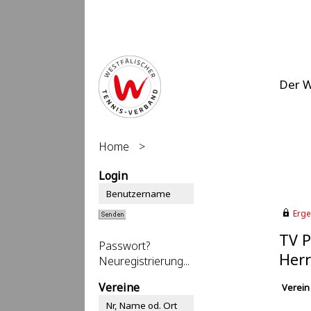
Der 
Home
>
Login
Erge
TV P
Passwort?
Herr
Neuregistrierung...
Vereine
Verein