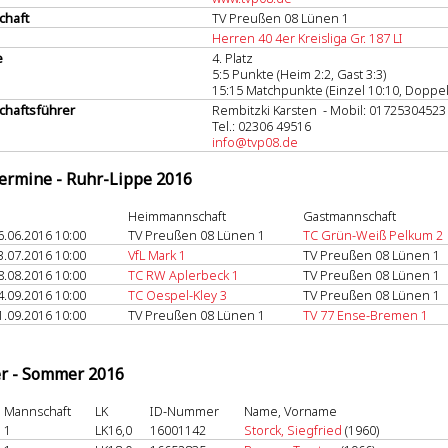
chaft
TV Preußen 08 Lünen 1
Herren 40 4er Kreisliga Gr. 187 LI
e
4. Platz
5:5 Punkte (Heim 2:2, Gast 3:3)
15:15 Matchpunkte (Einzel 10:10, Doppel
haftsführer
Rembitzki Karsten - Mobil: 01725304523
Tel.: 02306 49516
info@tvp08.de
termine - Ruhr-Lippe 2016
Heimmannschaft
Gastmannschaft
6.06.2016 10:00
TV Preußen 08 Lünen 1
TC Grün-Weiß Pelkum 2
3.07.2016 10:00
VfL Mark 1
TV Preußen 08 Lünen 1
8.08.2016 10:00
TC RW Aplerbeck 1
TV Preußen 08 Lünen 1
4.09.2016 10:00
TC Oespel-Kley 3
TV Preußen 08 Lünen 1
1.09.2016 10:00
TV Preußen 08 Lünen 1
TV 77 Ense-Bremen 1
er - Sommer 2016
Mannschaft
LK
ID-Nummer
Name, Vorname
1
LK16,0
16001142
Storck, Siegfried
(1960)