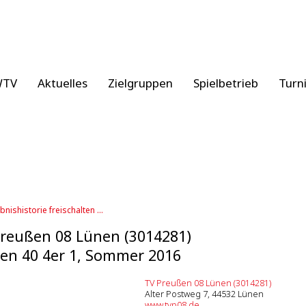
WTV
Aktuelles
Zielgruppen
Spielbetrieb
Turn
bnishistorie freischalten ...
reußen 08 Lünen (3014281)
en 40 4er 1, Sommer 2016
TV Preußen 08 Lünen (3014281)
Alter Postweg 7, 44532 Lünen
www.tvp08.de