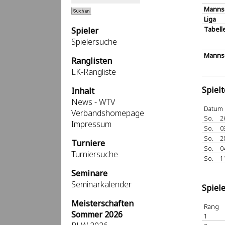
Manns
Liga
Tabell
Spieler
Spielersuche
Mannsc
Ranglisten
LK-Rangliste
Spiel
Inhalt
News - WTV
Datum
Verbandshomepage
So.
2
Impressum
So.
0
So.
2
Turniere
So.
0
Turniersuche
So.
1
Seminare
Seminarkalender
Spiel
Meisterschaften
Rang
Sommer 2026
1