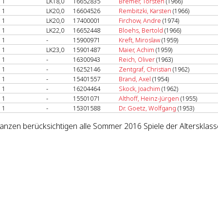
1
LK18,0
16652835
Bremer, Torsten
(1966)
1
LK20,0
16604526
Rembitzki, Karsten
(1966)
1
LK20,0
17400001
Firchow, Andre
(1974)
1
LK22,0
16652448
Bloehs, Bertold
(1966)
1
-
15900971
Kreft, Miroslaw
(1959)
1
LK23,0
15901487
Maier, Achim
(1959)
1
-
16300943
Reich, Oliver
(1963)
1
-
16252146
Zentgraf, Christian
(1962)
1
-
15401557
Brand, Axel
(1954)
1
-
16204464
Skock, Joachim
(1962)
1
-
15501071
Althoff, Heinz-Jürgen
(1955)
1
-
15301588
Dr. Goetz, Wolfgang
(1953)
lanzen berücksichtigen alle Sommer 2016 Spiele der Altersklass