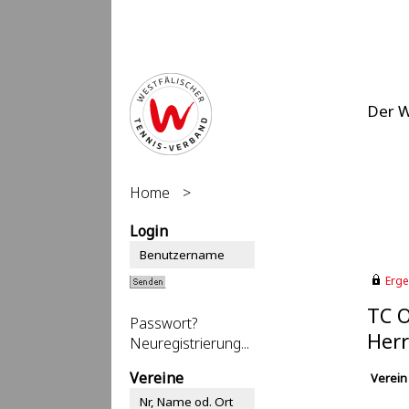
Der 
Home
>
Login
Erge
TC O
Passwort?
Herr
Neuregistrierung...
Vereine
Verein