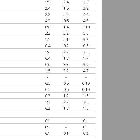
1:5
2:4
3:9
2:4
1:5
3:9
2:2
2:2
4:4
4:2
0:6
4:8
0:6
1:4
1:10
2:3
3:2
5:5
1:1
2:1
3:2
0:4
0:2
0:6
1:4
2:2
3:6
0:4
1:3
1:7
0:6
3:3
3:9
1:5
3:2
4:7
-
-
-
0:5
0:5
0:10
0:5
0:5
0:10
0:3
1:2
1:5
1:3
2:2
3:5
0:3
1:3
1:6
-
-
-
0:1
-
0:1
0:1
-
0:1
0:1
0:1
0:2