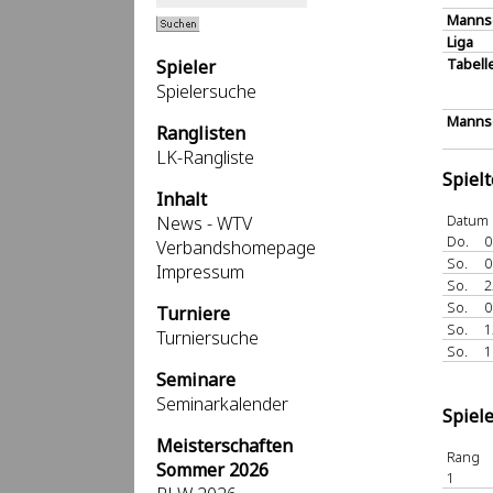
Manns
Liga
Tabell
Spieler
Spielersuche
Mannsc
Ranglisten
LK-Rangliste
Spiel
Inhalt
Datum
News - WTV
Do.
0
Verbandshomepage
So.
0
Impressum
So.
2
So.
0
Turniere
So.
1
Turniersuche
So.
1
Seminare
Seminarkalender
Spiel
Meisterschaften
Rang
Sommer 2026
1