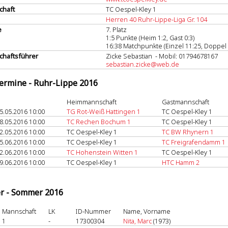
chaft
TC Oespel-Kley 1
Herren 40 Ruhr-Lippe-Liga Gr. 104
e
7. Platz
1:5 Punkte (Heim 1:2, Gast 0:3)
16:38 Matchpunkte (Einzel 11:25, Doppel 
haftsführer
Zicke Sebastian - Mobil: 01794678167
sebastian.zicke@web.de
termine - Ruhr-Lippe 2016
Heimmannschaft
Gastmannschaft
5.05.2016 10:00
TG Rot-Weiß Hattingen 1
TC Oespel-Kley 1
8.05.2016 10:00
TC Rechen Bochum 1
TC Oespel-Kley 1
2.05.2016 10:00
TC Oespel-Kley 1
TC BW Rhynern 1
5.06.2016 10:00
TC Oespel-Kley 1
TC Freigrafendamm 1
2.06.2016 10:00
TC Hohenstein Witten 1
TC Oespel-Kley 1
9.06.2016 10:00
TC Oespel-Kley 1
HTC Hamm 2
er - Sommer 2016
Mannschaft
LK
ID-Nummer
Name, Vorname
1
-
17300304
Nita, Marc
(1973)