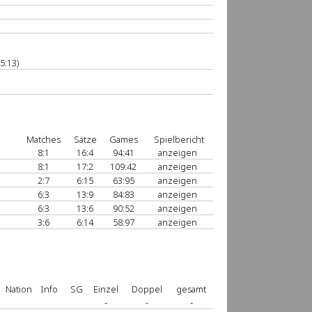
5:13)
Matches
Sätze
Games
Spielbericht
8:1
16:4
94:41
anzeigen
8:1
17:2
109:42
anzeigen
2:7
6:15
63:95
anzeigen
6:3
13:9
84:83
anzeigen
6:3
13:6
90:52
anzeigen
3:6
6:14
58:97
anzeigen
Nation
Info
SG
Einzel
Doppel
gesamt
-
-
-