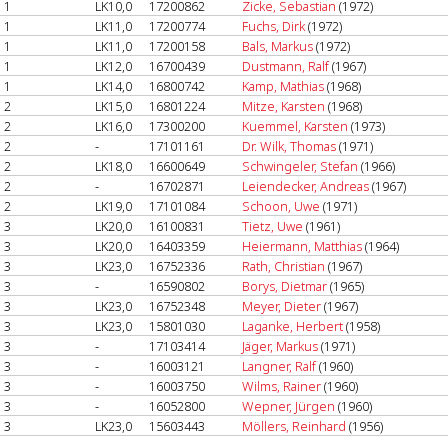
1
LK10,0
17200862
Zicke, Sebastian
(1972)
1
LK11,0
17200774
Fuchs, Dirk
(1972)
1
LK11,0
17200158
Bals, Markus
(1972)
1
LK12,0
16700439
Dustmann, Ralf
(1967)
1
LK14,0
16800742
Kamp, Mathias
(1968)
2
LK15,0
16801224
Mitze, Karsten
(1968)
2
LK16,0
17300200
Kuemmel, Karsten
(1973)
2
-
17101161
Dr. Wilk, Thomas
(1971)
2
LK18,0
16600649
Schwingeler, Stefan
(1966)
2
-
16702871
Leiendecker, Andreas
(1967)
2
LK19,0
17101084
Schoon, Uwe
(1971)
3
LK20,0
16100831
Tietz, Uwe
(1961)
3
LK20,0
16403359
Heiermann, Matthias
(1964)
3
LK23,0
16752336
Rath, Christian
(1967)
3
-
16590802
Borys, Dietmar
(1965)
3
LK23,0
16752348
Meyer, Dieter
(1967)
3
LK23,0
15801030
Laganke, Herbert
(1958)
3
-
17103414
Jäger, Markus
(1971)
3
-
16003121
Langner, Ralf
(1960)
3
-
16003750
Wilms, Rainer
(1960)
3
-
16052800
Wepner, Jürgen
(1960)
3
LK23,0
15603443
Möllers, Reinhard
(1956)