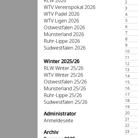
RLW 2026
2
WTV Vereinspokal 2026
3
WTV Padel 2026
4
WTV Ligen 2026
5
6
Ostwestfalen 2026
7
Münsterland 2026
8
Ruhr-Lippe 2026
9
Südwestfalen 2026
10
11
Winter 2025/26
12
RLW Winter 25/26
13
WTV Winter 25/26
14
Ostwestfalen 25/26
15
Münsterland 25/26
16
17
Ruhr-Lippe 25/26
18
Südwestfalen 25/26
19
20
Administrator
21
Anmeldeseite
22
23
Archiv