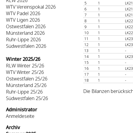
RLW 2026
5
1
LK21
WTV Vereinspokal 2026
6
1
LK21
WTV Padel 2026
7
1
LK21
WTV Ligen 2026
8
1
LK22
Ostwestfalen 2026
9
1
LK22
Münsterland 2026
10
1
LK22
11
1
LK23
Ruhr-Lippe 2026
12
1
LK23
Südwestfalen 2026
13
1
-
14
1
LK23
Winter 2025/26
15
1
-
RLW Winter 25/26
16
1
LK23
WTV Winter 25/26
17
1
-
Ostwestfalen 25/26
18
1
-
Münsterland 25/26
Die Bilanzen berücksich
Ruhr-Lippe 25/26
Südwestfalen 25/26
Administrator
Anmeldeseite
Archiv