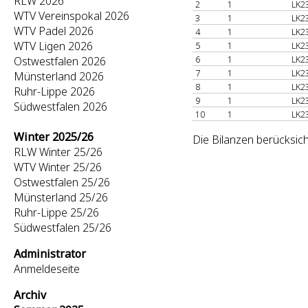
RLW 2026
2
1
LK2
WTV Vereinspokal 2026
3
1
LK2
WTV Padel 2026
4
1
LK2
WTV Ligen 2026
5
1
LK2
6
1
LK2
Ostwestfalen 2026
7
1
LK2
Münsterland 2026
8
1
LK2
Ruhr-Lippe 2026
9
1
LK2
Südwestfalen 2026
10
1
LK2
Winter 2025/26
Die Bilanzen berücksich
RLW Winter 25/26
WTV Winter 25/26
Ostwestfalen 25/26
Münsterland 25/26
Ruhr-Lippe 25/26
Südwestfalen 25/26
Administrator
Anmeldeseite
Archiv