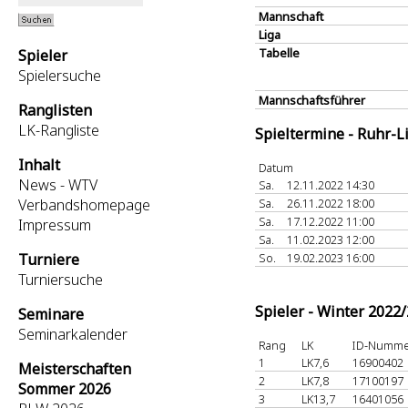
Mannschaft
Liga
Tabelle
Spieler
Spielersuche
Mannschaftsführer
Ranglisten
LK-Rangliste
Spieltermine - Ruhr-L
Inhalt
Datum
News - WTV
Sa.
12.11.2022 14:30
Verbandshomepage
Sa.
26.11.2022 18:00
Sa.
17.12.2022 11:00
Impressum
Sa.
11.02.2023 12:00
Turniere
So.
19.02.2023 16:00
Turniersuche
Spieler - Winter 2022
Seminare
Seminarkalender
Rang
LK
ID-Numm
1
LK7,6
16900402
Meisterschaften
2
LK7,8
17100197
Sommer 2026
3
LK13,7
16401056