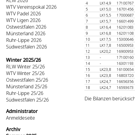
RLW 2026
4
LK14,9
17100767
WTV Vereinspokal 2026
5
LK15,0
16701456
WTV Padel 2026
6
LK15,5
17000687
WTV Ligen 2026
7
LK15,7
16601499
Ostwestfalen 2026
8
LK16,4
16201083
Münsterland 2026
9
LK16,8
16201108
10
LK17,5
15300646
Ruhr-Lippe 2026
11
LK17,8
16500953
Südwestfalen 2026
12
LK20,2
16900953
13
-
17100160
Winter 2025/26
14
-
16301193
RLW Winter 25/26
15
LK23,8
16100654
WTV Winter 25/26
16
LK23,8
16803720
Ostwestfalen 25/26
17
LK24,7
16656356
Münsterland 25/26
18
LK24,7
16593673
Ruhr-Lippe 25/26
Die Bilanzen berücksich
Südwestfalen 25/26
Administrator
Anmeldeseite
Archiv