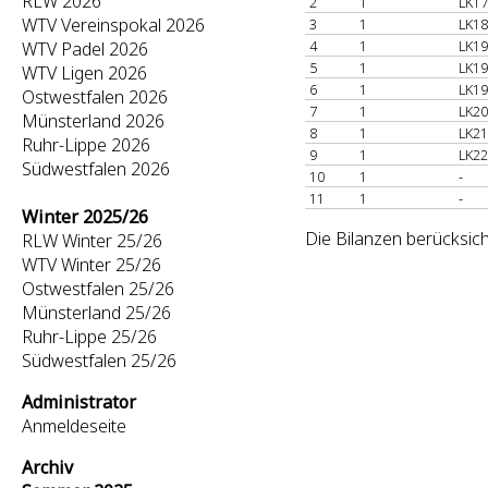
RLW 2026
2
1
LK17
WTV Vereinspokal 2026
3
1
LK18
4
1
LK19
WTV Padel 2026
5
1
LK19
WTV Ligen 2026
6
1
LK19
Ostwestfalen 2026
7
1
LK20
Münsterland 2026
8
1
LK21
Ruhr-Lippe 2026
9
1
LK22
Südwestfalen 2026
10
1
-
11
1
-
Winter 2025/26
Die Bilanzen berücksich
RLW Winter 25/26
WTV Winter 25/26
Ostwestfalen 25/26
Münsterland 25/26
Ruhr-Lippe 25/26
Südwestfalen 25/26
Administrator
Anmeldeseite
Archiv