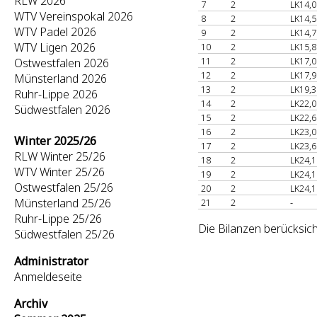
RLW 2026
7
2
LK14,0
WTV Vereinspokal 2026
8
2
LK14,5
WTV Padel 2026
9
2
LK14,7
WTV Ligen 2026
10
2
LK15,8
11
2
LK17,0
Ostwestfalen 2026
12
2
LK17,9
Münsterland 2026
13
2
LK19,3
Ruhr-Lippe 2026
14
2
LK22,0
Südwestfalen 2026
15
2
LK22,6
16
2
LK23,0
Winter 2025/26
17
2
LK23,6
RLW Winter 25/26
18
2
LK24,1
WTV Winter 25/26
19
2
LK24,1
Ostwestfalen 25/26
20
2
LK24,1
Münsterland 25/26
21
2
-
Ruhr-Lippe 25/26
Die Bilanzen berücksich
Südwestfalen 25/26
Administrator
Anmeldeseite
Archiv