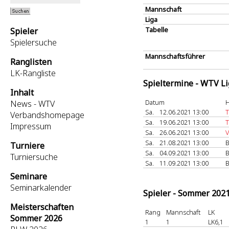
Mannschaft
Liga
Tabelle
Spieler
Spielersuche
Mannschaftsführer
Ranglisten
LK-Rangliste
Spieltermine - WTV L
Inhalt
Datum
H
News - WTV
Sa.
12.06.2021 13:00
T
Verbandshomepage
Sa.
19.06.2021 13:00
Impressum
Sa.
26.06.2021 13:00
V
Sa.
21.08.2021 13:00
B
Turniere
Sa.
04.09.2021 13:00
B
Turniersuche
Sa.
11.09.2021 13:00
B
Seminare
Seminarkalender
Spieler - Sommer 202
Meisterschaften
Rang
Mannschaft
LK
Sommer 2026
1
1
LK6,1