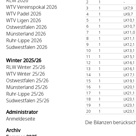
RLW 2026
2
1
-
WTV Vereinspokal 2026
3
1
LK7,9
WTV Padel 2026
4
1
LK9,7
WTV Ligen 2026
5
1
LK10,1
6
1
LK10,7
Ostwestfalen 2026
7
1
LK11,0
Münsterland 2026
8
1
LK11,1
Ruhr-Lippe 2026
9
1
LK12,1
Südwestfalen 2026
10
1
LK13,1
11
1
LK15,1
Winter 2025/26
12
1
LK16,1
RLW Winter 25/26
13
1
LK16,1
WTV Winter 25/26
14
1
LK17,1
Ostwestfalen 25/26
15
1
LK19,1
Münsterland 25/26
16
1
LK20,1
17
1
LK21,1
Ruhr-Lippe 25/26
18
1
LK23,1
Südwestfalen 25/26
19
1
LK23,1
20
1
LK23,1
Administrator
Anmeldeseite
Die Bilanzen berücksic
Archiv