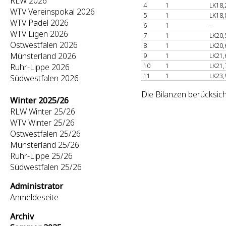
RLW 2026
4
1
LK18,
WTV Vereinspokal 2026
5
1
LK18,
WTV Padel 2026
6
1
-
WTV Ligen 2026
7
1
LK20,
Ostwestfalen 2026
8
1
LK20,
Münsterland 2026
9
1
LK21,
10
1
LK21,
Ruhr-Lippe 2026
11
1
LK23,
Südwestfalen 2026
Die Bilanzen berücksic
Winter 2025/26
RLW Winter 25/26
WTV Winter 25/26
Ostwestfalen 25/26
Münsterland 25/26
Ruhr-Lippe 25/26
Südwestfalen 25/26
Administrator
Anmeldeseite
Archiv