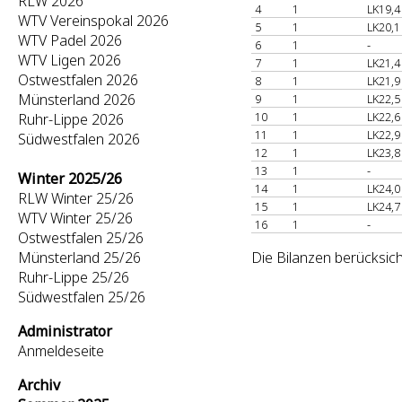
RLW 2026
4
1
LK19,4
WTV Vereinspokal 2026
5
1
LK20,1
WTV Padel 2026
6
1
-
WTV Ligen 2026
7
1
LK21,4
Ostwestfalen 2026
8
1
LK21,9
Münsterland 2026
9
1
LK22,5
10
1
LK22,6
Ruhr-Lippe 2026
11
1
LK22,9
Südwestfalen 2026
12
1
LK23,8
13
1
-
Winter 2025/26
14
1
LK24,0
RLW Winter 25/26
15
1
LK24,7
WTV Winter 25/26
16
1
-
Ostwestfalen 25/26
Münsterland 25/26
Die Bilanzen berücksich
Ruhr-Lippe 25/26
Südwestfalen 25/26
Administrator
Anmeldeseite
Archiv