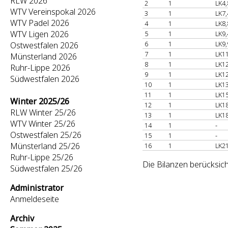
RLW 2026
2
1
LK4,
WTV Vereinspokal 2026
3
1
LK7,
WTV Padel 2026
4
1
LK8,
WTV Ligen 2026
5
1
LK9,
6
1
LK9,
Ostwestfalen 2026
7
1
LK11
Münsterland 2026
8
1
LK12
Ruhr-Lippe 2026
9
1
LK12
Südwestfalen 2026
10
1
LK13
11
1
LK15
Winter 2025/26
12
1
LK18
RLW Winter 25/26
13
1
LK18
WTV Winter 25/26
14
1
-
Ostwestfalen 25/26
15
1
-
Münsterland 25/26
16
1
LK21
Ruhr-Lippe 25/26
Die Bilanzen berücksich
Südwestfalen 25/26
Administrator
Anmeldeseite
Archiv