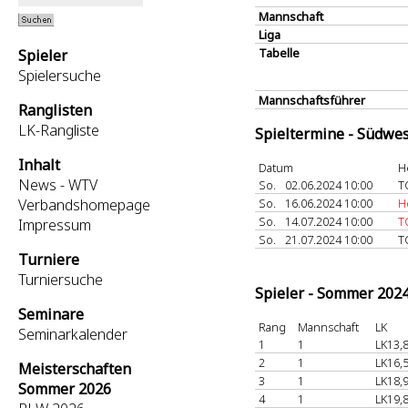
Mannschaft
Liga
Tabelle
Spieler
Spielersuche
Mannschaftsführer
Ranglisten
LK-Rangliste
Spieltermine - Südwes
Inhalt
Datum
H
News - WTV
So.
02.06.2024 10:00
T
Verbandshomepage
So.
16.06.2024 10:00
H
So.
14.07.2024 10:00
T
Impressum
So.
21.07.2024 10:00
T
Turniere
Turniersuche
Spieler - Sommer 202
Seminare
Rang
Mannschaft
LK
Seminarkalender
1
1
LK13,
2
1
LK16,
Meisterschaften
3
1
LK18,
Sommer 2026
4
1
LK19,