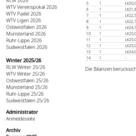
RLW 2026
5
1
LK20,
WTV Vereinspokal 2026
6
1
LK21,
WTV Padel 2026
7
1
LK22,
WTV Ligen 2026
8
1
LK22,
Ostwestfalen 2026
9
1
LK24,
Münsterland 2026
10
1
LK25,
11
1
LK25,
Ruhr-Lippe 2026
12
1
LK25,
Südwestfalen 2026
13
1
LK24,
14
1
-
Winter 2025/26
RLW Winter 25/26
Die Bilanzen berücksic
WTV Winter 25/26
Ostwestfalen 25/26
Münsterland 25/26
Ruhr-Lippe 25/26
Südwestfalen 25/26
Administrator
Anmeldeseite
Archiv