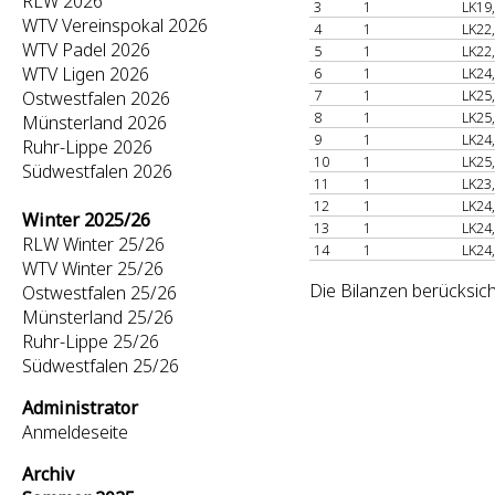
RLW 2026
3
1
LK19
WTV Vereinspokal 2026
4
1
LK22
WTV Padel 2026
5
1
LK22
WTV Ligen 2026
6
1
LK24
7
1
LK25
Ostwestfalen 2026
8
1
LK25
Münsterland 2026
9
1
LK24
Ruhr-Lippe 2026
10
1
LK25
Südwestfalen 2026
11
1
LK23
12
1
LK24
Winter 2025/26
13
1
LK24
RLW Winter 25/26
14
1
LK24
WTV Winter 25/26
Die Bilanzen berücksich
Ostwestfalen 25/26
Münsterland 25/26
Ruhr-Lippe 25/26
Südwestfalen 25/26
Administrator
Anmeldeseite
Archiv