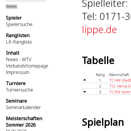
Spielleiter
Tel: 0171-
Spieler
Spielersuche
lippe.de
Ranglisten
LK-Rangliste
Inhalt
Tabelle
News - WTV
Verbandshomepage
Impressum
Rang
Mannschaft
1
TC HW Gladb
Turniere
2
TSC Hansa 
Turniersuche
3
TC RW Apler
Seminare
Seminarkalender
Meisterschaften
Spielplan
Sommer 2026