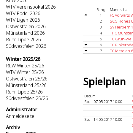
RLW 2026
WTV Vereinspokal 2026
Rang
Mannschaft
WTV Padel 2026
1
FC Vorwärts 
WTV Ligen 2026
2
SCG Hohes U
Ostwestfalen 2026
3
SV Herbern 
Münsterland 2026
4
THC Münster
Ruhr-Lippe 2026
5
TC Grün-Wei
6
TC Rinkerode
Südwestfalen 2026
7
TC Metelen 6
Winter 2025/26
RLW Winter 25/26
WTV Winter 25/26
Spielplan
Ostwestfalen 25/26
Münsterland 25/26
Ruhr-Lippe 25/26
Datum
Südwestfalen 25/26
So.
07.05.2017 10:00
Administrator
Anmeldeseite
So.
14.05.2017 10:00
Archiv