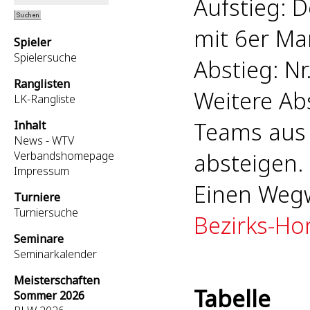
Aufstieg: D
mit 6er Ma
Spieler
Spielersuche
Abstieg: Nr.
Ranglisten
Weitere Ab
LK-Rangliste
Teams aus 
Inhalt
News - WTV
absteigen.
Verbandshomepage
Impressum
Einen Wegw
Turniere
Turniersuche
Bezirks-H
Seminare
Seminarkalender
Meisterschaften
Tabelle
Sommer 2026