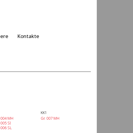
iere
Kontakte
KK1
. 004 MH
Gr. 007 MH
 005 SI
 006 SL