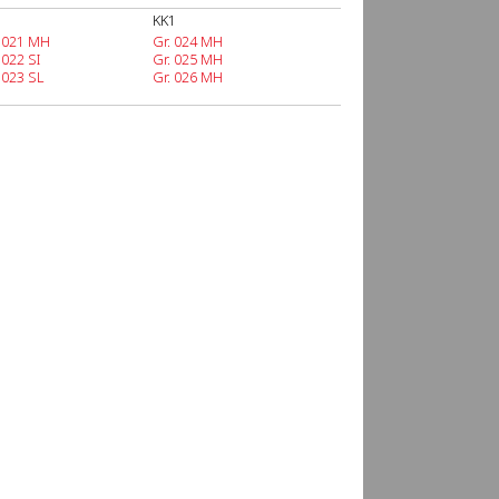
KK1
. 021 MH
Gr. 024 MH
 022 SI
Gr. 025 MH
 023 SL
Gr. 026 MH