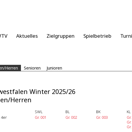
WTV
Aktuelles
Zielgruppen
Spielbetrieb
Turn
n/Herren
Senioren
Junioren
estfalen Winter 2025/26
en/Herren
SWL
BL
BK
KL
 4er
Gr. 001
Gr. 002
Gr. 003
Gr
Gr.
Gr.