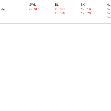
SWL
BL
BK
KL
 4er
Gr. 016
Gr. 017
Gr. 019
Gr
Gr. 018
Gr. 020
Gr.
Gr.