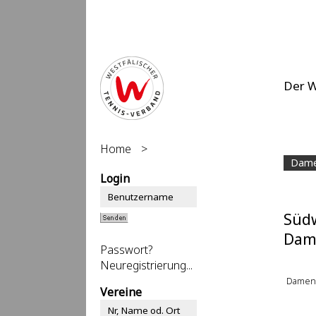
Der 
Home
>
Dame
Login
Südw
Dam
Passwort?
Neuregistrierung...
Damen
Vereine