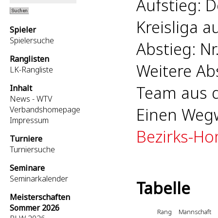
Aufstieg: D
Kreisliga au
Spieler
Spielersuche
Abstieg: Nr.
Ranglisten
Weitere Ab
LK-Rangliste
Team aus de
Inhalt
News - WTV
Einen Wegw
Verbandshomepage
Impressum
Bezirks-H
Turniere
Turniersuche
Seminare
Seminarkalender
Tabelle
Meisterschaften
Sommer 2026
Rang
Mannschaft