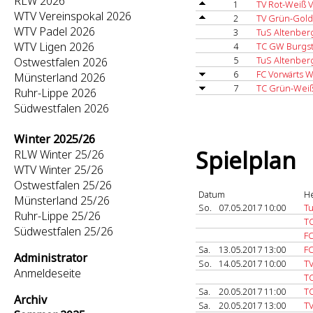
RLW 2026
1
TV Rot-Weiß 
WTV Vereinspokal 2026
2
TV Grün-Gold
WTV Padel 2026
3
TuS Altenber
WTV Ligen 2026
4
TC GW Burgst
5
TuS Altenber
Ostwestfalen 2026
6
FC Vorwärts W
Münsterland 2026
7
TC Grün-Weiß
Ruhr-Lippe 2026
Südwestfalen 2026
Winter 2025/26
Spielplan
RLW Winter 25/26
WTV Winter 25/26
Ostwestfalen 25/26
Datum
H
Münsterland 25/26
So.
07.05.2017 10:00
Tu
Ruhr-Lippe 25/26
T
Südwestfalen 25/26
FC
Sa.
13.05.2017 13:00
FC
Administrator
So.
14.05.2017 10:00
T
Anmeldeseite
TC
Sa.
20.05.2017 11:00
T
Archiv
Sa.
20.05.2017 13:00
TV