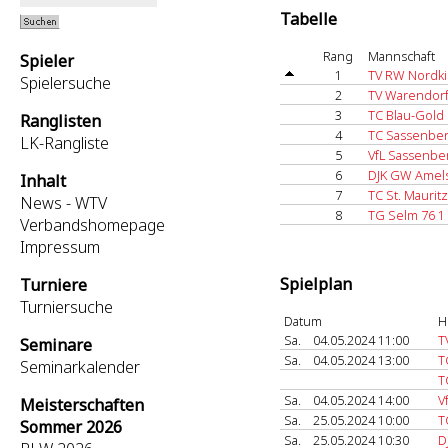
Tabelle
Rang
Mannschaft
Spieler
1
TV RW Nordki
Spielersuche
2
TV Warendorf
3
TC Blau-Gold
Ranglisten
4
TC Sassenber
LK-Rangliste
5
VfL Sassenbe
6
DJK GW Amel
Inhalt
7
TC St. Mauritz
News - WTV
8
TG Selm 76 1
Verbandshomepage
Impressum
Spielplan
Turniere
Turniersuche
Datum
H
Sa.
04.05.2024 11:00
T
Seminare
Sa.
04.05.2024 13:00
T
Seminarkalender
T
Sa.
04.05.2024 14:00
V
Meisterschaften
Sa.
25.05.2024 10:00
T
Sommer 2026
Sa.
25.05.2024 10:30
D