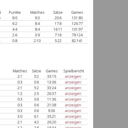
N
Punkte
Matches
Sätze
Games
0
8:0
9:3
20:6
131:80
1
6:2
8:4
17:8
126:77
2
4:4
8:4
16:11
101:97
3
2:6
3:9
7:18
79:124
4
0:8
2:10
5:22
82:141
Matches
Sätze
Games
Spielbericht
2:1
5:2
33:15
anzeigen
0:3
0:6
13:36
anzeigen
2:1
5:2
33:24
anzeigen
1:2
2:5
26:37
anzeigen
0:3
0:6
11:36
anzeigen
1
0:3
0:6
21:38
anzeigen
0:3
0:6
9:36
anzeigen
3:0
6:1
35:21
anzeigen
2:1
4:2
26:20
anzeigen
1
1:2
2:5
15:34
anzeigen