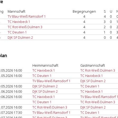
le
ng
Mannschaft
Begegnungen
S
U
1
TV Blau-Weiß Ramsdorf 1
4
4
0
2
TC Havixbeck 1
4
3
0
3
TC Rot-Weiß Dülmen 3
4
2
0
4
TC Deuten 1
4
1
0
5
DJK SF Dülmen 2
4
0
0
plan
Heimmannschaft
Gastmannschaft
.05.2026 16:00
TC Havixbeck 1
TC Rot-Weiß Dülmen 3
.05.2026 16:00
TC Deuten 1
TC Havixbeck 1
TV Blau-Weiß Ramsdorf 1
DJK SF Dülmen 2
.05.2026 16:00
DJK SF Dülmen 2
TC Deuten 1
.06.2026 16:00
DJK SF Dülmen 2
TC Havixbeck 1
.06.2026 16:00
TC Havixbeck 1
TV Blau-Weiß Ramsdorf 
TC Deuten 1
TC Rot-Weiß Dülmen 3
.07.2026 16:00
TC Rot-Weiß Dülmen 3
DJK SF Dülmen 2
.07.2026 17:30
TV Blau-Weiß Ramsdorf 1
TC Deuten 1
.07.2026 16:00
TC Rot-Weiß Dülmen 3
TV Blau-Weiß Ramsdorf 