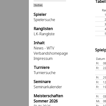
Tabel
Ra
Spieler
Spielersuche
Ranglisten
LK-Rangliste
Inhalt
News - WTV
Spiel
Verbandshomepage
Impressum
Datum
Fr.
08
Turniere
Fr.
22
Turniersuche
Fr.
29
Seminare
Fr.
12
Seminarkalender
Fr.
19
Meisterschaften
Fr.
03
Sommer 2026
Mi.
08
Fr.
10