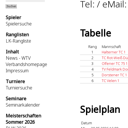
Tel: / eMail
Spieler
Spielersuche
Tabelle
Ranglisten
LK-Rangliste
Rang
Mannschaft
Inhalt
1
Halterner TC 1
News - WTV
2
TC Rot-Weiß D
3
Olfener TC 75 1
Verbandshomepage
4
TV Feldmark Do
Impressum
5
Dorstener TC 1
6
TC Velen 1
Turniere
Turniersuche
Seminare
Seminarkalender
Spielplan
Meisterschaften
Sommer 2026
Datum