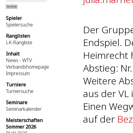
Spieler
Spielersuche
Der Gruppe
Ranglisten
Endspiel. D
LK-Rangliste
Heimrecht 
Inhalt
News - WTV
Abstieg: Nr.
Verbandshomepage
Impressum
Weitere Ab
Turniere
aus der VL 
Turniersuche
Seminare
Einen Wegw
Seminarkalender
auf der
Bez
Meisterschaften
Sommer 2026